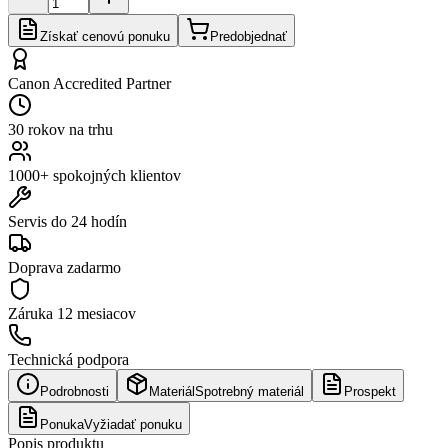
Získať cenovú ponuku
Predobjednať
Canon Accredited Partner
30 rokov na trhu
1000+ spokojných klientov
Servis do 24 hodín
Doprava zadarmo
Záruka
12 mesiacov
Technická podpora
Podrobnosti
Materiál
Spotrebný materiál
Prospekt
Ponuka
Vyžiadať ponuku
Popis produktu