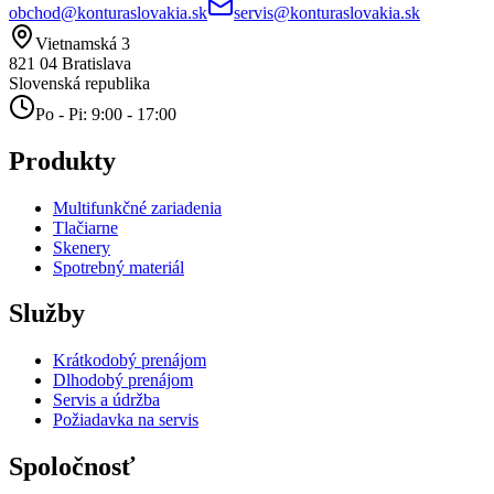
obchod@konturaslovakia.sk
servis@konturaslovakia.sk
Vietnamská 3
821 04
Bratislava
Slovenská republika
Po - Pi: 9:00 - 17:00
Produkty
Multifunkčné zariadenia
Tlačiarne
Skenery
Spotrebný materiál
Služby
Krátkodobý prenájom
Dlhodobý prenájom
Servis a údržba
Požiadavka na servis
Spoločnosť