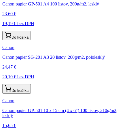
Canon papier GP-501 A4 100 listov, 200g/m2, lesklý
23,60 €
19,19 €
bez DPH
Do košíka
Canon
Canon papier SG-201 A3 20 listov, 260g/m2, pololesklý
24,47 €
20,10 €
bez DPH
Do košíka
Canon
Canon papier GP-501 10 x 15 cm (4 x 6") 100 listov, 210g/m2,
lesklý
15,65 €