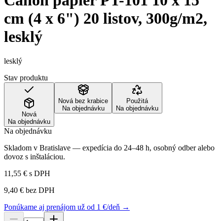
Canon papier PT-101 10 x 15
cm (4 x 6") 20 listov, 300g/m2,
lesklý
lesklý
Stav produktu
Nová bez krabice
Použitá
Na objednávku
Na objednávku
Nová
Na objednávku
Na objednávku
Skladom v Bratislave — expedícia do 24–48 h, osobný odber alebo
dovoz s inštaláciou.
11,55 €
s DPH
9,40 €
bez DPH
Ponúkame aj prenájom už od 1 €/deň →