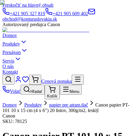
Preskočiť na hlavný obsah
+421 905 327 819
+421 905 609 402
obchod@konturaslovakia.sk
Autorizovaný predajca Canon
Domov
Produkty
Prenájom
Servis
O nás
Kontakt
Cenová ponuka
Volať
Hľadať
Menu
Košík
Domov
Produkty
papier pre atram.tlač
Canon papier PT-
101 10 x 15 cm (4 x 6") 20 listov, 300g/m2, lesklý
Canon
SKU:
78125