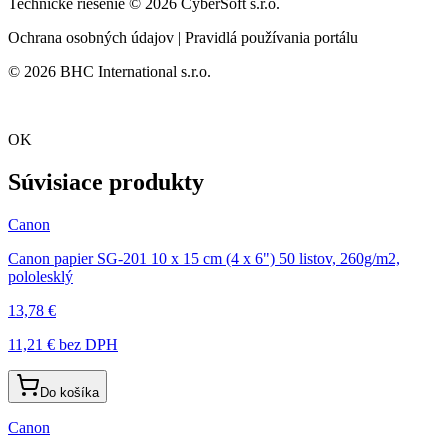
Technické riešenie © 2026 CyberSoft s.r.o.
Ochrana osobných údajov | Pravidlá používania portálu
© 2026 BHC International s.r.o.
OK
Súvisiace produkty
Canon
Canon papier SG-201 10 x 15 cm (4 x 6") 50 listov, 260g/m2,
pololesklý
13,78 €
11,21 €
bez DPH
Do košíka
Canon