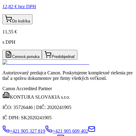
12,82 €
bez DPH
Do košíka
11,55 €
s DPH
Cenová ponuka
Predobjednať
Autorizovaný predajca Canon
. Poskytujeme komplexné riešenia pre
tlač a správu dokumentov pre firmy všetkých veľkostí.
Canon Accredited Partner
KONTURA SLOVAKIA s.r.o.
IČO:
35726446
| DIČ:
2020241905
IČ DPH:
SK2020241905
+421 905 327 819
+421 905 609 402