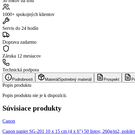
30 rokov na trhu
1000+ spokojných klientov
Servis do 24 hodín
Doprava zadarmo
Záruka
12 mesiacov
Technická podpora
Podrobnosti
Materiál
Spotrebný materiál
Prospekt
P
Popis produktu
Popis produktu nie je k dispozícii.
Súvisiace produkty
Canon
Canon papier SG-201 10 x 15 cm (4 x 6") 50 listov, 260g/m2, polole