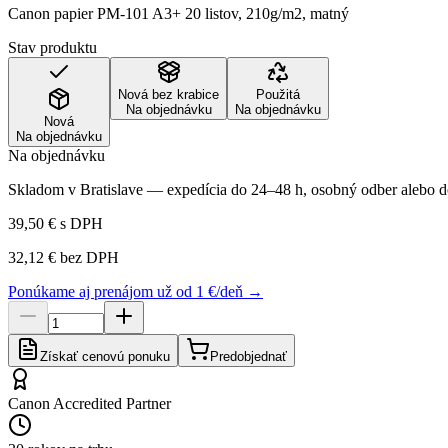
Canon papier PM-101 A3+ 20 listov, 210g/m2, matný
Stav produktu
Nová bez krabice
Použitá
Na objednávku
Na objednávku
Nová
Na objednávku
Na objednávku
Skladom v Bratislave — expedícia do 24–48 h, osobný odber alebo do
39,50 €
s DPH
32,12 €
bez DPH
Ponúkame aj prenájom už od 1 €/deň →
Získať cenovú ponuku
Predobjednať
Canon Accredited Partner