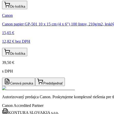
Do košíka
Canon
Canon papier GP-501 10 x 15 cm (4 x 6") 100 listov, 210g/m2, leskl
15,65 €
12,82 €
bez DPH
Do košíka
39,50 €
s DPH
Cenová ponuka
Predobjednať
Autorizovaný predajca Canon
. Poskytujeme komplexné riešenia pre t
Canon Accredited Partner
KONTURA SLOVAKIA s.r.o.