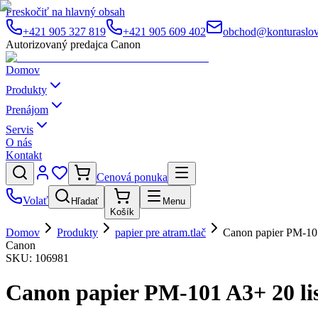
Preskočiť na hlavný obsah
+421 905 327 819
+421 905 609 402
obchod@konturaslov
Autorizovaný predajca Canon
Domov
Produkty
Prenájom
Servis
O nás
Kontakt
Cenová ponuka
Volať
Hľadať
Menu
Košík
Domov
Produkty
papier pre atram.tlač
Canon papier PM-101
Canon
SKU:
106981
Canon papier PM-101 A3+ 20 li