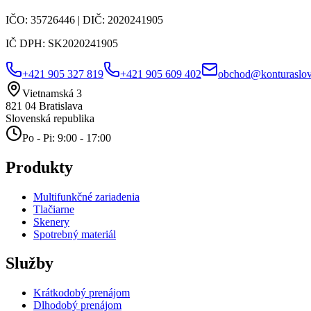
IČO:
35726446
| DIČ:
2020241905
IČ DPH:
SK2020241905
+421 905 327 819
+421 905 609 402
obchod@konturaslov
Vietnamská 3
821 04
Bratislava
Slovenská republika
Po - Pi: 9:00 - 17:00
Produkty
Multifunkčné zariadenia
Tlačiarne
Skenery
Spotrebný materiál
Služby
Krátkodobý prenájom
Dlhodobý prenájom