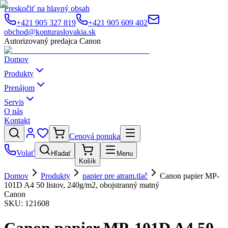
Preskočiť na hlavný obsah
+421 905 327 819
+421 905 609 402
obchod@konturaslovakia.sk
Autorizovaný predajca Canon
Domov
Produkty
Prenájom
Servis
O nás
Kontakt
Cenová ponuka
Volať
Hľadať
Menu
Košík
Domov
Produkty
papier pre atram.tlač
Canon papier MP-
101D A4 50 listov, 240g/m2, obojstranný matný
Canon
SKU:
121608