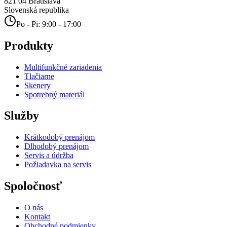
821 04
Bratislava
Slovenská republika
Po - Pi: 9:00 - 17:00
Produkty
Multifunkčné zariadenia
Tlačiarne
Skenery
Spotrebný materiál
Služby
Krátkodobý prenájom
Dlhodobý prenájom
Servis a údržba
Požiadavka na servis
Spoločnosť
O nás
Kontakt
Obchodné podmienky