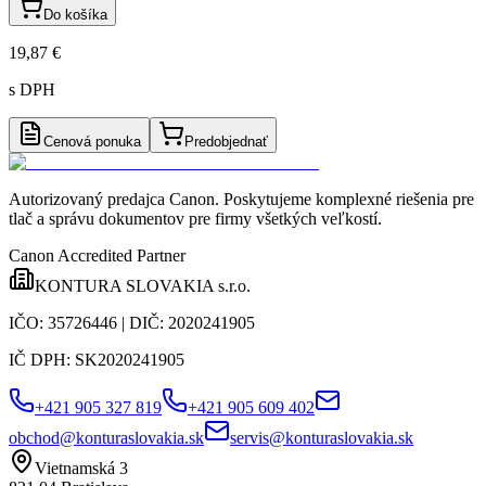
Do košíka
19,87 €
s DPH
Cenová ponuka
Predobjednať
Autorizovaný predajca Canon
. Poskytujeme komplexné riešenia pre
tlač a správu dokumentov pre firmy všetkých veľkostí.
Canon Accredited Partner
KONTURA SLOVAKIA s.r.o.
IČO:
35726446
| DIČ:
2020241905
IČ DPH:
SK2020241905
+421 905 327 819
+421 905 609 402
obchod@konturaslovakia.sk
servis@konturaslovakia.sk
Vietnamská 3