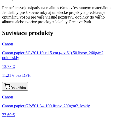
Premeňte svoje nápady na realitu s týmto všestranným materiálom.
Je ideálny pre šikovné ruky aj umelecké projekty a predstavuje
optimálnu voľbu pre vaše vlastné pozdravy, doplnky do vášho
albumu alebo tvorivé projekty z lokality Creative Park.
Súvisiace produkty
Canon
Canon papier SG-201 10 x 15 cm (4 x 6") 50 listov, 260g/m2,
pololesklý
13,78 €
11,21 €
bez DPH
Do košíka
Canon
Canon papier GP-501 A4 100 listov, 200g/m2, lesklý
23,60 €