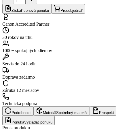
Získať cenovú ponuku
Predobjednať
Canon Accredited Partner
30 rokov na trhu
1000+ spokojných klientov
Servis do 24 hodín
Doprava zadarmo
Záruka
12 mesiacov
Technická podpora
Podrobnosti
Materiál
Spotrebný materiál
Prospekt
Ponuka
Vyžiadať ponuku
Popis produktu