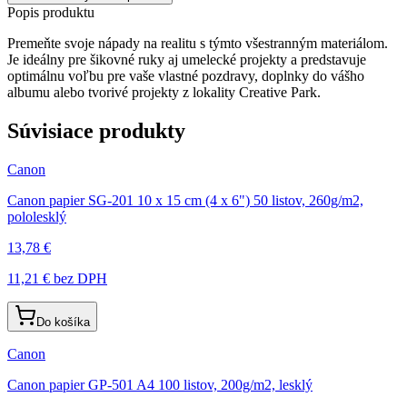
Popis produktu
Premeňte svoje nápady na realitu s týmto všestranným materiálom.
Je ideálny pre šikovné ruky aj umelecké projekty a predstavuje
optimálnu voľbu pre vaše vlastné pozdravy, doplnky do vášho
albumu alebo tvorivé projekty z lokality Creative Park.
Súvisiace produkty
Canon
Canon papier SG-201 10 x 15 cm (4 x 6") 50 listov, 260g/m2,
pololesklý
13,78 €
11,21 €
bez DPH
Do košíka
Canon
Canon papier GP-501 A4 100 listov, 200g/m2, lesklý