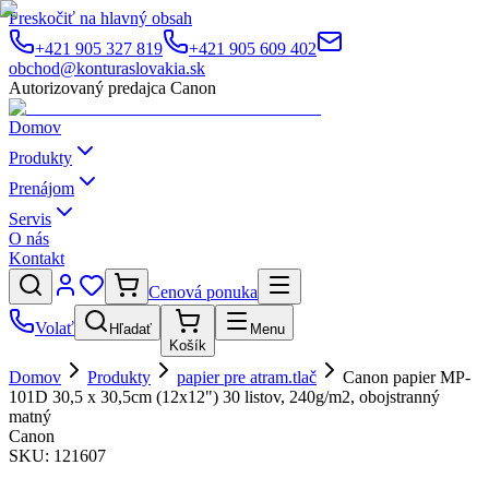
Preskočiť na hlavný obsah
+421 905 327 819
+421 905 609 402
obchod@konturaslovakia.sk
Autorizovaný predajca Canon
Domov
Produkty
Prenájom
Servis
O nás
Kontakt
Cenová ponuka
Volať
Hľadať
Menu
Košík
Domov
Produkty
papier pre atram.tlač
Canon papier MP-
101D 30,5 x 30,5cm (12x12") 30 listov, 240g/m2, obojstranný
matný
Canon
SKU:
121607