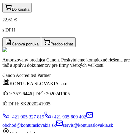
Do košíka
22,61 €
s DPH
Cenová ponuka
Predobjednať
Autorizovaný predajca Canon
. Poskytujeme komplexné riešenia pre
tlač a správu dokumentov pre firmy všetkých veľkostí.
Canon Accredited Partner
KONTURA SLOVAKIA s.r.o.
IČO:
35726446
| DIČ:
2020241905
IČ DPH:
SK2020241905
+421 905 327 819
+421 905 609 402
obchod@konturaslovakia.sk
servis@konturaslovakia.sk