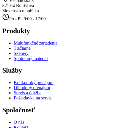
Vietnamská 3
821 04
Bratislava
Slovenská republika
Po - Pi: 9:00 - 17:00
Produkty
Multifunkčné zariadenia
Tlačiarne
Skenery
Spotrebný materiál
Služby
Krátkodobý prenájom
Dlhodobý prenájom
Servis a údržba
Požiadavka na servis
Spoločnosť
O nás
Kontakt