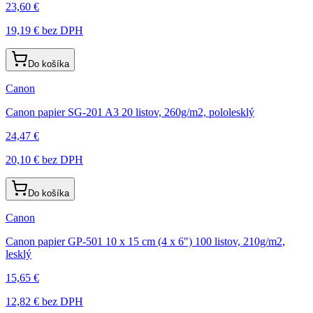
23,60 €
19,19 €
bez DPH
Do košíka
Canon
Canon papier SG-201 A3 20 listov, 260g/m2, pololesklý
24,47 €
20,10 €
bez DPH
Do košíka
Canon
Canon papier GP-501 10 x 15 cm (4 x 6") 100 listov, 210g/m2,
lesklý
15,65 €
12,82 €
bez DPH