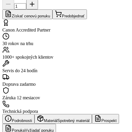
Získať cenovú ponuku
Predobjednať
Canon Accredited Partner
30 rokov na trhu
1000+ spokojných klientov
Servis do 24 hodín
Doprava zadarmo
Záruka
12 mesiacov
Technická podpora
Podrobnosti
Materiál
Spotrebný materiál
Prospekt
Ponuka
Vyžiadať ponuku