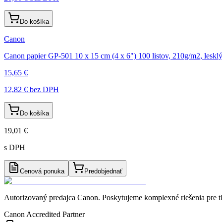
Do košíka
Canon
Canon papier GP-501 10 x 15 cm (4 x 6") 100 listov, 210g/m2, leskl
15,65 €
12,82 €
bez DPH
Do košíka
19,01 €
s DPH
Cenová ponuka
Predobjednať
Autorizovaný predajca Canon
. Poskytujeme komplexné riešenia pre t
Canon Accredited Partner