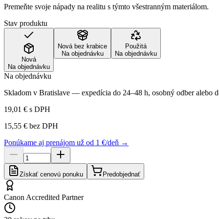
Premeňte svoje nápady na realitu s týmto všestranným materiálom.
Stav produktu
Nová bez krabice
Použitá
Na objednávku
Na objednávku
Nová
Na objednávku
Na objednávku
Skladom v Bratislave — expedícia do 24–48 h, osobný odber alebo do
19,01 €
s DPH
15,55 €
bez DPH
Ponúkame aj prenájom už od 1 €/deň →
Získať cenovú ponuku
Predobjednať
Canon Accredited Partner