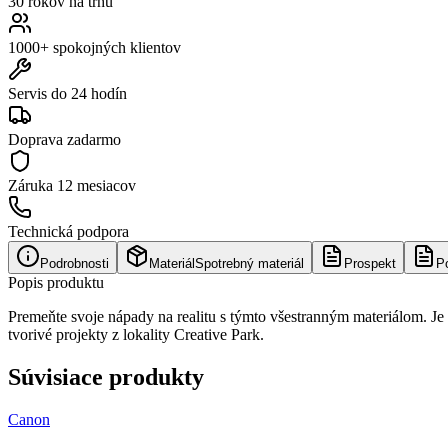
30 rokov na trhu
1000+ spokojných klientov
Servis do 24 hodín
Doprava zadarmo
Záruka
12 mesiacov
Technická podpora
Podrobnosti
Materiál
Spotrebný materiál
Prospekt
P
Popis produktu
Premeňte svoje nápady na realitu s týmto všestranným materiálom. Je
tvorivé projekty z lokality Creative Park.
Súvisiace produkty
Canon