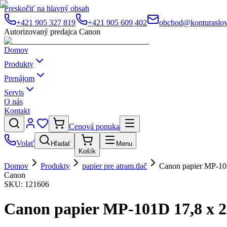
Preskočiť na hlavný obsah
+421 905 327 819
+421 905 609 402
obchod@konturaslov
Autorizovaný predajca Canon
Domov
Produkty
Prenájom
Servis
O nás
Kontakt
Cenová ponuka
Volať
Hľadať
Menu
Košík
Domov
Produkty
papier pre atram.tlač
Canon papier MP-101
Canon
SKU:
121606
Canon papier MP-101D 17,8 x 25