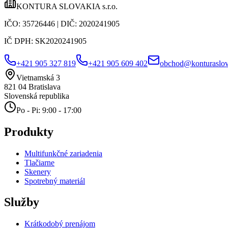
KONTURA SLOVAKIA s.r.o.
IČO:
35726446
| DIČ:
2020241905
IČ DPH:
SK2020241905
+421 905 327 819
+421 905 609 402
obchod@konturaslov
Vietnamská 3
821 04
Bratislava
Slovenská republika
Po - Pi: 9:00 - 17:00
Produkty
Multifunkčné zariadenia
Tlačiarne
Skenery
Spotrebný materiál
Služby
Krátkodobý prenájom