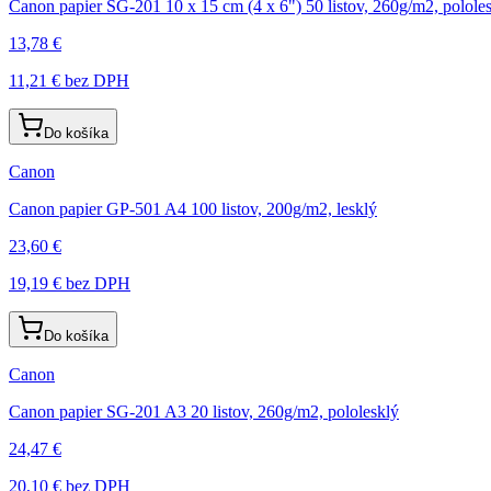
Canon papier SG-201 10 x 15 cm (4 x 6") 50 listov, 260g/m2, polole
13,78 €
11,21 €
bez DPH
Do košíka
Canon
Canon papier GP-501 A4 100 listov, 200g/m2, lesklý
23,60 €
19,19 €
bez DPH
Do košíka
Canon
Canon papier SG-201 A3 20 listov, 260g/m2, pololesklý
24,47 €
20,10 €
bez DPH