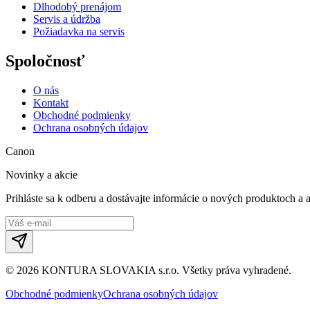
Dlhodobý prenájom
Servis a údržba
Požiadavka na servis
Spoločnosť
O nás
Kontakt
Obchodné podmienky
Ochrana osobných údajov
Canon
Novinky a akcie
Prihláste sa k odberu a dostávajte informácie o nových produktoch a 
©
2026
KONTURA SLOVAKIA s.r.o.
Všetky práva vyhradené.
Obchodné podmienky
Ochrana osobných údajov