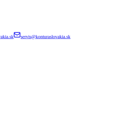
akia.sk
servis@konturaslovakia.sk