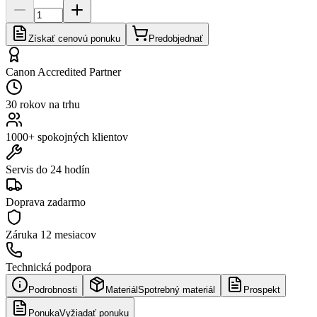
Získať cenovú ponuku
Predobjednať
Canon Accredited Partner
30 rokov na trhu
1000+ spokojných klientov
Servis do 24 hodín
Doprava zadarmo
Záruka
12 mesiacov
Technická podpora
Podrobnosti
Materiál
Spotrebný materiál
Prospekt
Ponuka
Vyžiadať ponuku