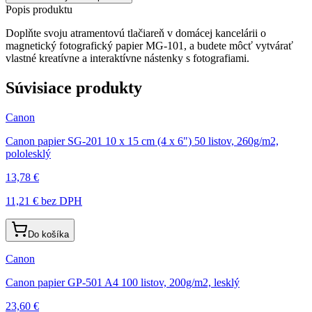
Popis produktu
Doplňte svoju atramentovú tlačiareň v domácej kancelárii o
magnetický fotografický papier MG-101, a budete môcť vytvárať
vlastné kreatívne a interaktívne nástenky s fotografiami.
Súvisiace produkty
Canon
Canon papier SG-201 10 x 15 cm (4 x 6") 50 listov, 260g/m2,
pololesklý
13,78 €
11,21 €
bez DPH
Do košíka
Canon
Canon papier GP-501 A4 100 listov, 200g/m2, lesklý
23,60 €