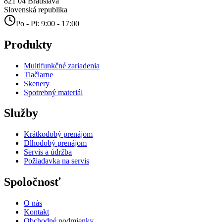
821 04
Bratislava
Slovenská republika
Po - Pi: 9:00 - 17:00
Produkty
Multifunkčné zariadenia
Tlačiarne
Skenery
Spotrebný materiál
Služby
Krátkodobý prenájom
Dlhodobý prenájom
Servis a údržba
Požiadavka na servis
Spoločnosť
O nás
Kontakt
Obchodné podmienky