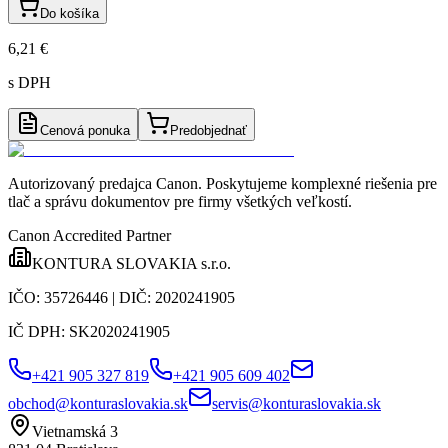
Do košíka
6,21 €
s DPH
Cenová ponuka
Predobjednať
Autorizovaný predajca Canon
. Poskytujeme komplexné riešenia pre
tlač a správu dokumentov pre firmy všetkých veľkostí.
Canon Accredited Partner
KONTURA SLOVAKIA s.r.o.
IČO:
35726446
| DIČ:
2020241905
IČ DPH:
SK2020241905
+421 905 327 819
+421 905 609 402
obchod@konturaslovakia.sk
servis@konturaslovakia.sk
Vietnamská 3