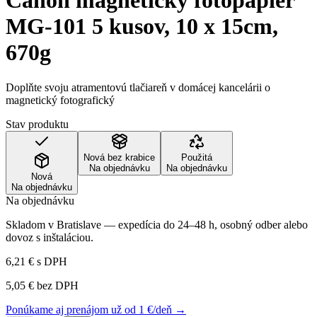
Canon magnetický fotopapier
MG-101 5 kusov, 10 x 15cm,
670g
Doplňte svoju atramentovú tlačiareň v domácej kancelárii o
magnetický fotografický
Stav produktu
Nová bez krabice
Použitá
Na objednávku
Na objednávku
Nová
Na objednávku
Na objednávku
Skladom v Bratislave — expedícia do 24–48 h, osobný odber alebo
dovoz s inštaláciou.
6,21 €
s DPH
5,05 €
bez DPH
Ponúkame aj prenájom už od 1 €/deň →