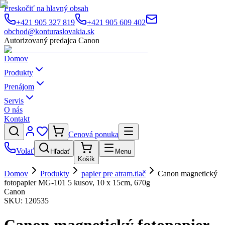
Preskočiť na hlavný obsah
+421 905 327 819
+421 905 609 402
obchod@konturaslovakia.sk
Autorizovaný predajca Canon
Domov
Produkty
Prenájom
Servis
O nás
Kontakt
Cenová ponuka
Volať
Hľadať
Menu
Košík
Domov
Produkty
papier pre atram.tlač
Canon magnetický
fotopapier MG-101 5 kusov, 10 x 15cm, 670g
Canon
SKU:
120535