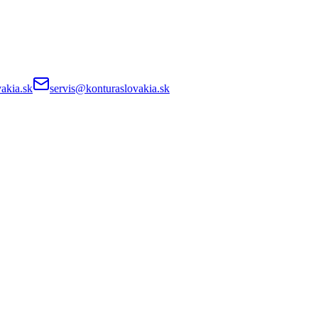
akia.sk
servis@konturaslovakia.sk