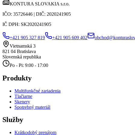
KONTURA SLOVAKIA s.r.o.
IČO:
35726446
| DIČ:
2020241905
IČ DPH:
SK2020241905
+421 905 327 819
+421 905 609 402
obchod@konturaslov
Vietnamská 3
821 04
Bratislava
Slovenská republika
Po - Pi: 9:00 - 17:00
Produkty
Multifunkčné zariadenia
Tlačiarne
Skenery
Spotrebný materiál
Služby
Krátkodobý prenájom