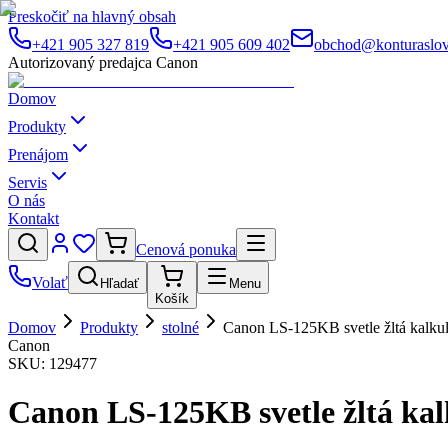
Preskočiť na hlavný obsah
+421 905 327 819
+421 905 609 402
obchod@konturaslov
Autorizovaný predajca Canon
Domov
Produkty
Prenájom
Servis
O nás
Kontakt
Cenová ponuka
Volať
Hľadať
Menu
Košík
Domov
Produkty
stolné
Canon LS-125KB svetle žltá kalku
Canon
SKU:
129477
Canon LS-125KB svetle žltá ka