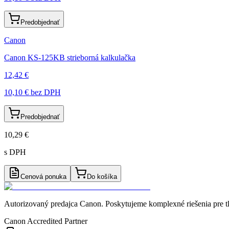
Predobjednať
Canon
Canon KS-125KB strieborná kalkulačka
12,42 €
10,10 €
bez DPH
Predobjednať
10,29 €
s DPH
Cenová ponuka
Do košíka
Autorizovaný predajca Canon
. Poskytujeme komplexné riešenia pre t
Canon Accredited Partner