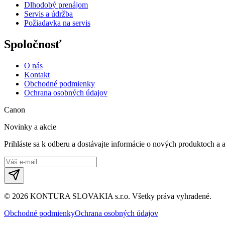
Dlhodobý prenájom
Servis a údržba
Požiadavka na servis
Spoločnosť
O nás
Kontakt
Obchodné podmienky
Ochrana osobných údajov
Canon
Novinky a akcie
Prihláste sa k odberu a dostávajte informácie o nových produktoch a 
©
2026
KONTURA SLOVAKIA s.r.o.
Všetky práva vyhradené.
Obchodné podmienky
Ochrana osobných údajov