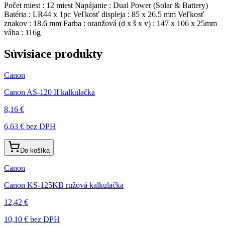
Počet miest : 12 miest Napájanie : Dual Power (Solar & Battery)
Batéria : LR44 x 1pc Veľkosť displeja : 85 x 26.5 mm Veľkosť
znakov : 18.6 mm Farba : oranžová (d x š x v) : 147 x 106 x 25mm
váha : 116g
Súvisiace produkty
Canon
Canon AS-120 II kalkulačka
8,16 €
6,63 €
bez DPH
Do košíka
Canon
Canon KS-125KB ružová kalkulačka
12,42 €
10,10 €
bez DPH