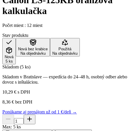
Canon LS-125KB oranžová
kalkulačka
Počet miest : 12 miest
Stav produktu
Nová bez krabice
Použitá
Na objednávku
Na objednávku
Nová
5 ks
Skladom (5 ks)
Skladom v Bratislave — expedícia do 24–48 h, osobný odber alebo
dovoz s inštaláciou.
10,29 €
s DPH
8,36 €
bez DPH
Ponúkame aj prenájom už od 1 €/deň →
Max:
5
ks