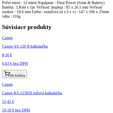
Počet miest : 12 miest Napájanie : Dual Power (Solar & Battery)
Batéria : LR44 x 1pc Veľkosť displeja : 85 x 26.5 mm Veľkosť
znakov : 18.6 mm Farba : oranžová (d x š x v) : 147 x 106 x 25mm
váha : 116g
Súvisiace produkty
Canon
Canon AS-120 II kalkulačka
8,16 €
6,63 €
bez DPH
Do košíka
Canon
Canon KS-125KB ružová kalkulačka
12,42 €
10,10 €
bez DPH