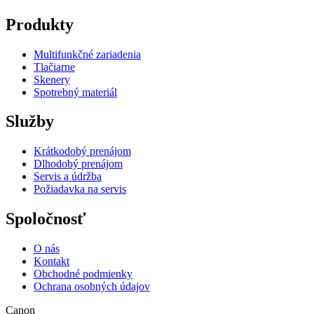
Produkty
Multifunkčné zariadenia
Tlačiarne
Skenery
Spotrebný materiál
Služby
Krátkodobý prenájom
Dlhodobý prenájom
Servis a údržba
Požiadavka na servis
Spoločnosť
O nás
Kontakt
Obchodné podmienky
Ochrana osobných údajov
Canon