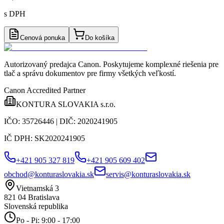
s DPH
Cenová ponuka
Do košíka
Autorizovaný predajca Canon
. Poskytujeme komplexné riešenia pre
tlač a správu dokumentov pre firmy všetkých veľkostí.
Canon Accredited Partner
KONTURA SLOVAKIA s.r.o.
IČO:
35726446
| DIČ:
2020241905
IČ DPH:
SK2020241905
+421 905 327 819
+421 905 609 402
obchod@konturaslovakia.sk
servis@konturaslovakia.sk
Vietnamská 3
821 04
Bratislava
Slovenská republika
Po - Pi: 9:00 - 17:00