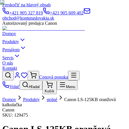
Preskočiť na hlavný obsah
+421 905 327 819
+421 905 609 402
obchod@konturaslovakia.sk
Autorizovaný predajca Canon
Domov
Produkty
Prenájom
Servis
O nás
Kontakt
Cenová ponuka
Volať
Hľadať
Menu
Košík
Domov
Produkty
stolné
Canon LS-125KB oranžová
kalkulačka
Canon
SKU:
129475