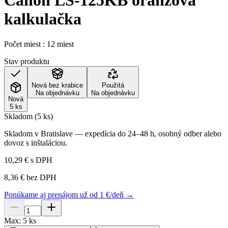
Canon LS-125KB oranžová
kalkulačka
Počet miest : 12 miest
Stav produktu
Nová bez krabice
Použitá
Na objednávku
Na objednávku
Nová
5 ks
Skladom (5 ks)
Skladom v Bratislave — expedícia do 24–48 h, osobný odber alebo
dovoz s inštaláciou.
10,29 €
s DPH
8,36 €
bez DPH
Ponúkame aj prenájom už od 1 €/deň →
Max:
5
ks