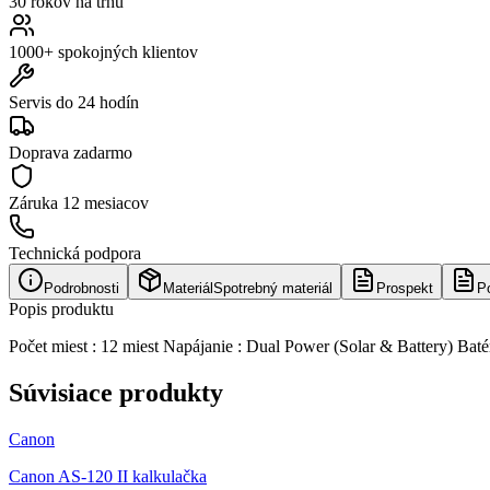
30 rokov na trhu
1000+ spokojných klientov
Servis do 24 hodín
Doprava zadarmo
Záruka
12 mesiacov
Technická podpora
Podrobnosti
Materiál
Spotrebný materiál
Prospekt
P
Popis produktu
Počet miest : 12 miest Napájanie : Dual Power (Solar & Battery) Bat
Súvisiace produkty
Canon
Canon AS-120 II kalkulačka