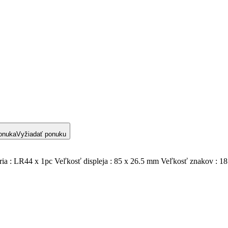
onuka
Vyžiadať ponuku
éria : LR44 x 1pc Veľkosť displeja : 85 x 26.5 mm Veľkosť znakov : 18