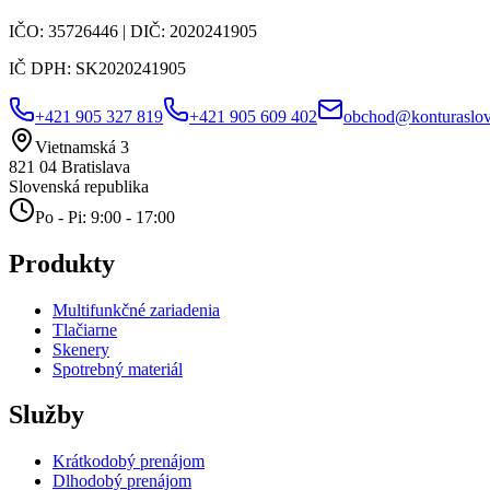
IČO:
35726446
| DIČ:
2020241905
IČ DPH:
SK2020241905
+421 905 327 819
+421 905 609 402
obchod@konturaslov
Vietnamská 3
821 04
Bratislava
Slovenská republika
Po - Pi: 9:00 - 17:00
Produkty
Multifunkčné zariadenia
Tlačiarne
Skenery
Spotrebný materiál
Služby
Krátkodobý prenájom
Dlhodobý prenájom