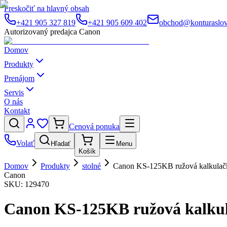
Preskočiť na hlavný obsah
+421 905 327 819
+421 905 609 402
obchod@konturaslov
Autorizovaný predajca Canon
Domov
Produkty
Prenájom
Servis
O nás
Kontakt
Cenová ponuka
Volať
Hľadať
Menu
Košík
Domov
Produkty
stolné
Canon KS-125KB ružová kalkulač
Canon
SKU:
129470
Canon KS-125KB ružová kalku