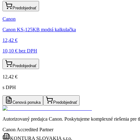
Predobjednať
Canon
Canon KS-125KB modrá kalkulačka
12,42 €
10,10 €
bez DPH
Predobjednať
12,42 €
s DPH
Cenová ponuka
Predobjednať
Autorizovaný predajca Canon
. Poskytujeme komplexné riešenia pre t
Canon Accredited Partner
KONTURA SLOVAKIA s.r.o.