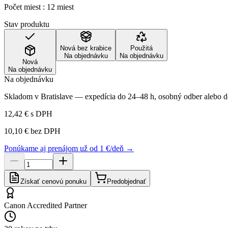
Počet miest : 12 miest
Stav produktu
Nová bez krabice
Použitá
Na objednávku
Na objednávku
Nová
Na objednávku
Na objednávku
Skladom v Bratislave — expedícia do 24–48 h, osobný odber alebo do
12,42 €
s DPH
10,10 €
bez DPH
Ponúkame aj prenájom už od 1 €/deň →
Získať cenovú ponuku
Predobjednať
Canon Accredited Partner