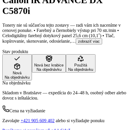
Canon iR ADVANCE DX
C5870i
Tonery nie sú súčasťou tejto zostavy — radi vám ich naceníme v
cenovej ponuke. • Farebný a čiernobiely výstup pri 70 str./min •
Celodigitálny farebný dotykový panel 25,6 cm (10,1˝) • Tlač,
kopírovanie, skenovanie, odosielanie,…
zobraziť viac
Stav produktu
Nová bez krabice
Použitá
Na objednávku
Na objednávku
Nová
Na objednávku
Na objednávku
Skladom v Bratislave — expedícia do 24–48 h, osobný odber alebo
dovoz s inštaláciou.
Cena na vyžiadanie
Zavolajte
+421 905 609 402
alebo si vyžiadajte ponuku