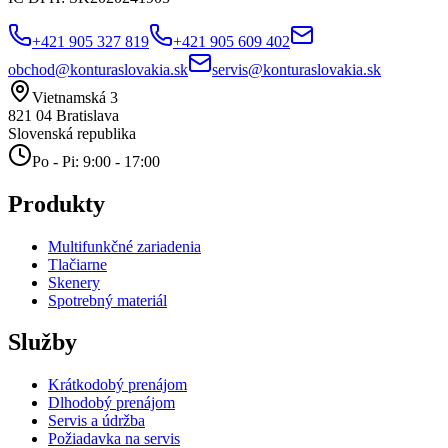
+421 905 327 819
+421 905 609 402
obchod@konturaslovakia.sk
servis@konturaslovakia.sk
Vietnamská 3
821 04
Bratislava
Slovenská republika
Po - Pi: 9:00 - 17:00
Produkty
Multifunkčné zariadenia
Tlačiarne
Skenery
Spotrebný materiál
Služby
Krátkodobý prenájom
Dlhodobý prenájom
Servis a údržba
Požiadavka na servis