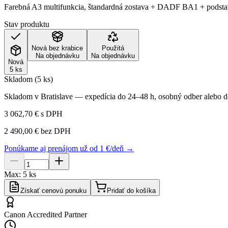
Farebná A3 multifunkcia, štandardná zostava + DADF BA1 + podst
Stav produktu
Nová bez krabice
Použitá
Na objednávku
Na objednávku
Nová
5 ks
Skladom (5 ks)
Skladom v Bratislave — expedícia do 24–48 h, osobný odber alebo do
3 062,70 €
s DPH
2 490,00 €
bez DPH
Ponúkame aj prenájom už od 1 €/deň →
Max:
5
ks
Získať cenovú ponuku
Pridať do košíka
Canon Accredited Partner