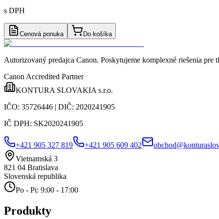
s DPH
Cenová ponuka
Do košíka
Autorizovaný predajca Canon
. Poskytujeme komplexné riešenia pre t
Canon Accredited Partner
KONTURA SLOVAKIA s.r.o.
IČO:
35726446
| DIČ:
2020241905
IČ DPH:
SK2020241905
+421 905 327 819
+421 905 609 402
obchod@konturaslov
Vietnamská 3
821 04
Bratislava
Slovenská republika
Po - Pi: 9:00 - 17:00
Produkty