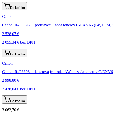
Do košíka
Canon
Canon iR-C3326i + podstavec + sada tonerov C-EXV65 (Bk, C, M, Y)
2 528,07 €
2 055,34 €
bez DPH
Do košíka
Canon
Canon iR-C3326i + kazetová jednotka AW1 + sada tonerov C-EXV65 
2 998,80 €
2 438,04 €
bez DPH
Do košíka
3 062,70 €