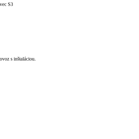
avec S3
voz s inštaláciou.