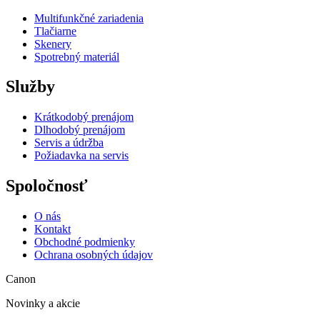
Multifunkčné zariadenia
Tlačiarne
Skenery
Spotrebný materiál
Služby
Krátkodobý prenájom
Dlhodobý prenájom
Servis a údržba
Požiadavka na servis
Spoločnosť
O nás
Kontakt
Obchodné podmienky
Ochrana osobných údajov
Canon
Novinky a akcie