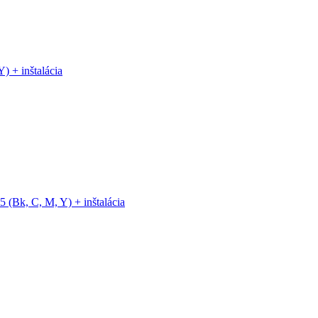
 + inštalácia
(Bk, C, M, Y) + inštalácia