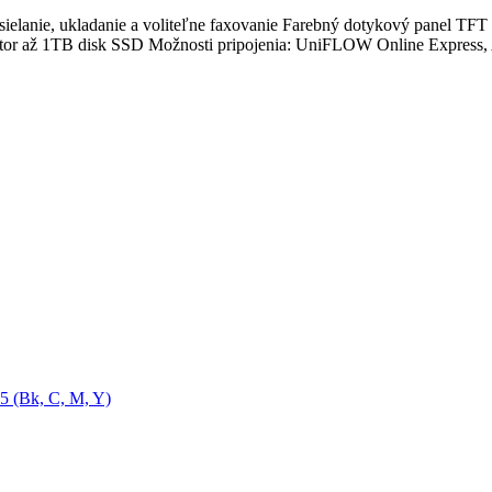
dosielanie, ukladanie a voliteľne faxovanie Farebný dotykový panel 
tor až 1TB disk SSD Možnosti pripojenia: UniFLOW Online Express, Air
5 (Bk, C, M, Y)