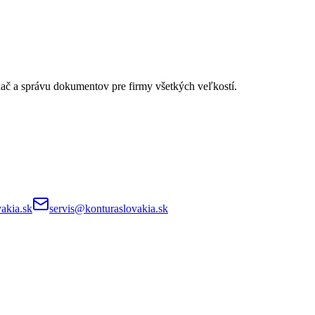
lač a správu dokumentov pre firmy všetkých veľkostí.
akia.sk
servis@konturaslovakia.sk