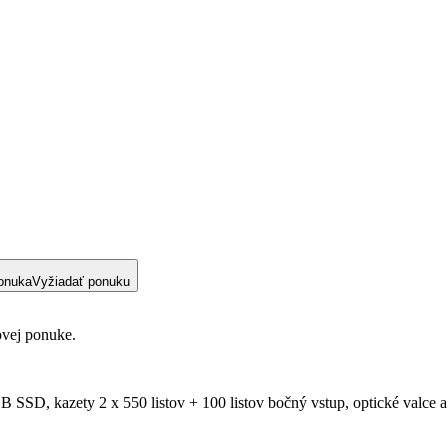
onuka
Vyžiadať ponuku
ovej ponuke.
SD, kazety 2 x 550 listov + 100 listov bočný vstup, optické valce 