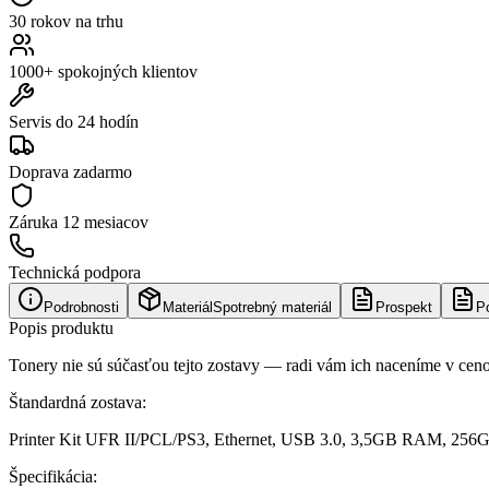
30 rokov na trhu
1000+ spokojných klientov
Servis do 24 hodín
Doprava zadarmo
Záruka
12 mesiacov
Technická podpora
Podrobnosti
Materiál
Spotrebný materiál
Prospekt
P
Popis produktu
Tonery nie sú súčasťou tejto zostavy — radi vám ich naceníme v cen
Štandardná zostava:
Printer Kit UFR II/PCL/PS3, Ethernet, USB 3.0, 3,5GB RAM, 256GB S
Špecifikácia: