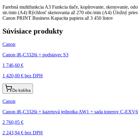
Farebná multifunkcia A3 Funkcia tlače, kopírovanie, skenovanie, o
str./min (A4) Rýchlosť skenovania až 270 obr./min (A4) Úložný pries
Canon PRINT Business Kapacita papiera až 3 450 listov
Súvisiace produkty
Canon
Canon iR-C3326i + podstavec S3
1 746,60 €
1 420,00 €
bez DPH
Do košíka
Canon
Canon iR-C3326i + kazetová jednotka AW1 + sada tonerov C-EXV6
2 760,05 €
2 243,94 €
bez DPH