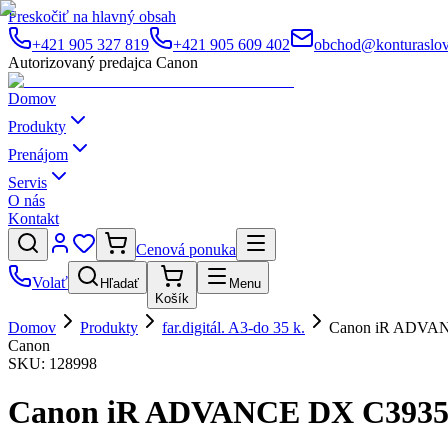
Preskočiť na hlavný obsah
+421 905 327 819
+421 905 609 402
obchod@konturaslov
Autorizovaný predajca Canon
Domov
Produkty
Prenájom
Servis
O nás
Kontakt
Cenová ponuka
Volať
Hľadať
Menu
Košík
Domov
Produkty
far.digitál. A3-do 35 k.
Canon iR ADVAN
Canon
SKU:
128998
Canon iR ADVANCE DX C3935i