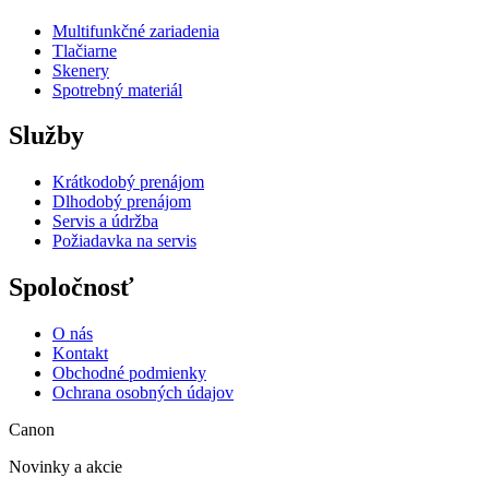
Multifunkčné zariadenia
Tlačiarne
Skenery
Spotrebný materiál
Služby
Krátkodobý prenájom
Dlhodobý prenájom
Servis a údržba
Požiadavka na servis
Spoločnosť
O nás
Kontakt
Obchodné podmienky
Ochrana osobných údajov
Canon
Novinky a akcie