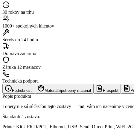
30 rokov na trhu
1000+ spokojných klientov
Servis do 24 hodín
Doprava zadarmo
Záruka
12 mesiacov
Technická podpora
Podrobnosti
Materiál
Spotrebný materiál
Prospekt
P
Popis produktu
Tonery nie sú súčasťou tejto zostavy — radi vám ich naceníme v cen
Štandardná zostava:
Printer Kit UFR II/PCL, Ethernet, USB, Send, Direct Print, WiFi, 