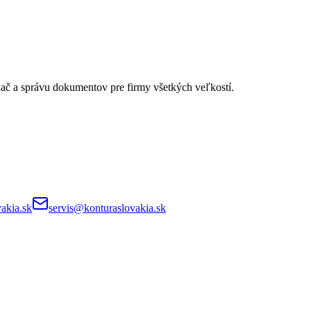
lač a správu dokumentov pre firmy všetkých veľkostí.
akia.sk
servis@konturaslovakia.sk