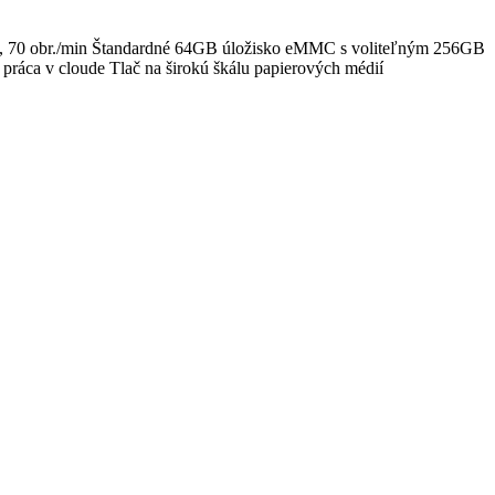
min, 70 obr./min Štandardné 64GB úložisko eMMC s voliteľným 256GB
práca v cloude Tlač na širokú škálu papierových médií