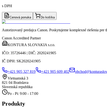
s DPH
Cenová ponuka
Do košíka
Autorizovaný predajca Canon
. Poskytujeme komplexné riešenia pre t
Canon Accredited Partner
KONTURA SLOVAKIA s.r.o.
IČO:
35726446
| DIČ:
2020241905
IČ DPH:
SK2020241905
+421 905 327 819
+421 905 609 402
obchod@konturaslov
Vietnamská 3
821 04
Bratislava
Slovenská republika
Po - Pi: 9:00 - 17:00
Produkty