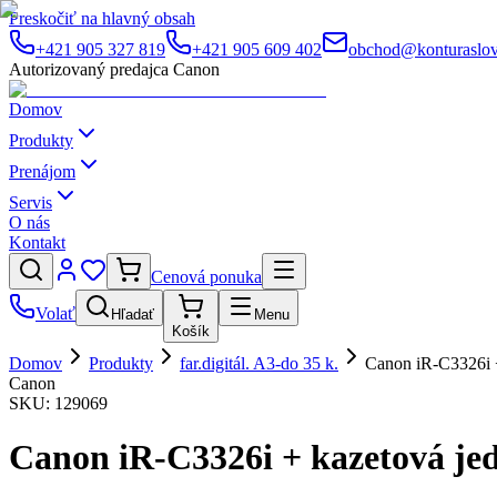
Preskočiť na hlavný obsah
+421 905 327 819
+421 905 609 402
obchod@konturaslov
Autorizovaný predajca Canon
Domov
Produkty
Prenájom
Servis
O nás
Kontakt
Cenová ponuka
Volať
Hľadať
Menu
Košík
Domov
Produkty
far.digitál. A3-do 35 k.
Canon iR-C3326i 
Canon
SKU:
129069
Canon iR-C3326i + kazetová je