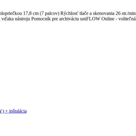
opriečkou 17,8 cm (7 palcov) Rýchlosť tlače a skenovania 26 str./
k vďaka nástroju Pomocník pre archiváciu uniFLOW Online - voliteľná 
 + inštalácia