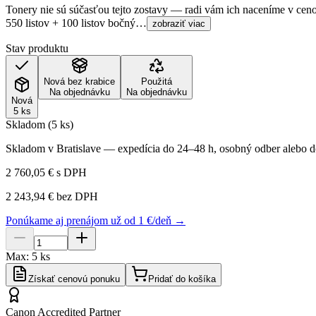
Tonery nie sú súčasťou tejto zostavy — radi vám ich naceníme v ce
550 listov + 100 listov bočný…
zobraziť viac
Stav produktu
Nová bez krabice
Použitá
Na objednávku
Na objednávku
Nová
5 ks
Skladom (5 ks)
Skladom v Bratislave — expedícia do 24–48 h, osobný odber alebo do
2 760,05 €
s DPH
2 243,94 €
bez DPH
Ponúkame aj prenájom už od 1 €/deň →
Max:
5
ks
Získať cenovú ponuku
Pridať do košíka
Canon Accredited Partner