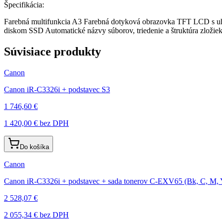
Špecifikácia:
Farebná multifunkcia A3 Farebná dotyková obrazovka TFT LCD s uhl
diskom SSD Automatické názvy súborov, triedenie a štruktúra zložie
Súvisiace produkty
Canon
Canon iR-C3326i + podstavec S3
1 746,60 €
1 420,00 €
bez DPH
Do košíka
Canon
Canon iR-C3326i + podstavec + sada tonerov C-EXV65 (Bk, C, M, Y)
2 528,07 €
2 055,34 €
bez DPH