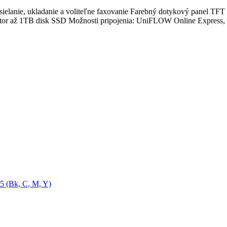
dosielanie, ukladanie a voliteľne faxovanie Farebný dotykový panel 
tor až 1TB disk SSD Možnosti pripojenia: UniFLOW Online Express, Air
5 (Bk, C, M, Y)