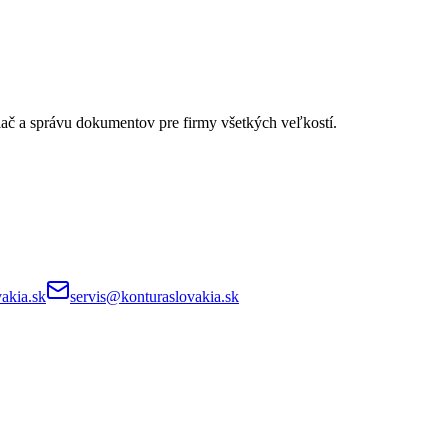
lač a správu dokumentov pre firmy všetkých veľkostí.
akia.sk
servis@konturaslovakia.sk