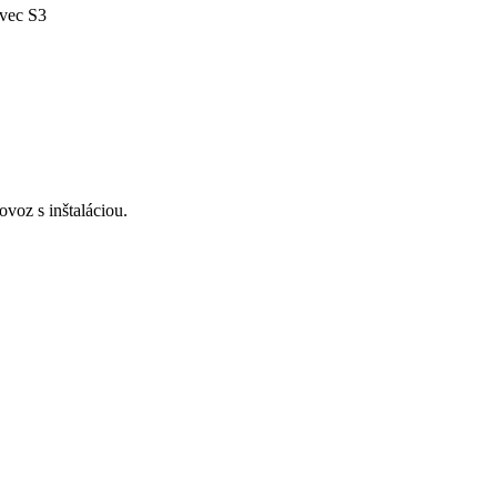
avec S3
voz s inštaláciou.