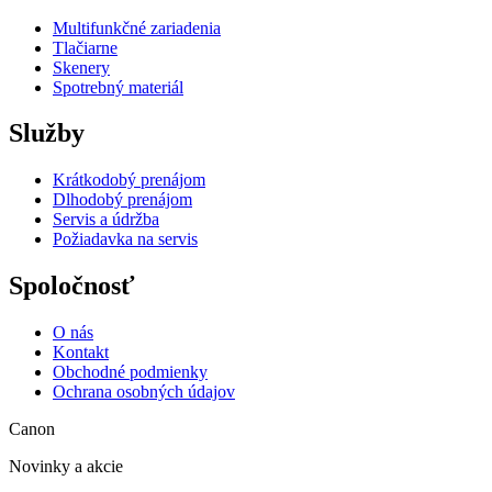
Multifunkčné zariadenia
Tlačiarne
Skenery
Spotrebný materiál
Služby
Krátkodobý prenájom
Dlhodobý prenájom
Servis a údržba
Požiadavka na servis
Spoločnosť
O nás
Kontakt
Obchodné podmienky
Ochrana osobných údajov
Canon
Novinky a akcie