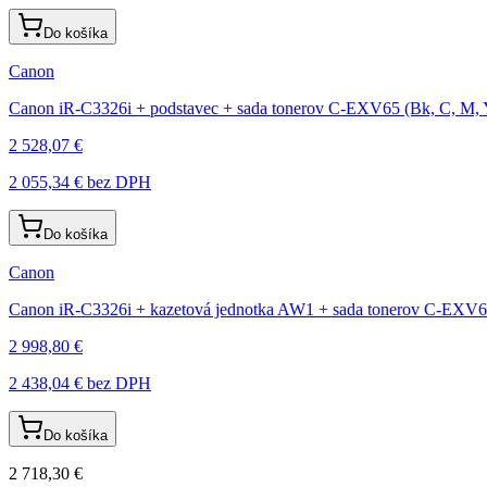
Do košíka
Canon
Canon iR-C3326i + podstavec + sada tonerov C-EXV65 (Bk, C, M, Y)
2 528,07 €
2 055,34 €
bez DPH
Do košíka
Canon
Canon iR-C3326i + kazetová jednotka AW1 + sada tonerov C-EXV65 
2 998,80 €
2 438,04 €
bez DPH
Do košíka
2 718,30 €