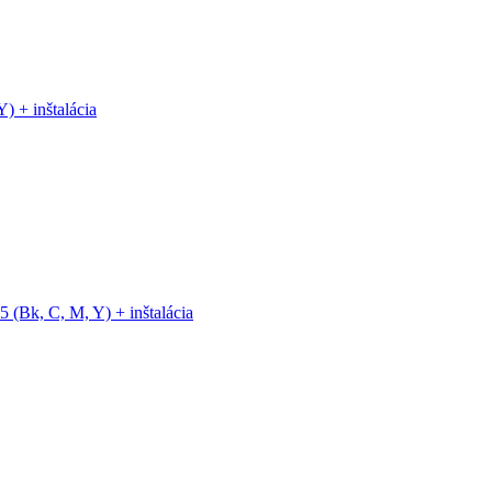
 + inštalácia
(Bk, C, M, Y) + inštalácia