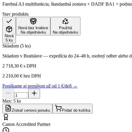
Farebná A3 multifunkcia, štandardná zostava + DADF BA1 + podst
Stav produktu
Nová bez krabice
Použitá
Na objednávku
Na objednávku
Nová
5 ks
Skladom (5 ks)
Skladom v Bratislave — expedícia do 24–48 h, osobný odber alebo do
2 718,30 €
s DPH
2 210,00 €
bez DPH
Ponúkame aj prenájom už od 1 €/deň →
Max:
5
ks
Získať cenovú ponuku
Pridať do košíka
Canon Accredited Partner