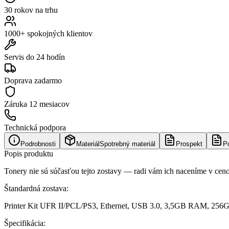
30 rokov na trhu
1000+ spokojných klientov
Servis do 24 hodín
Doprava zadarmo
Záruka
12 mesiacov
Technická podpora
Podrobnosti
Materiál
Spotrebný materiál
Prospekt
P
Popis produktu
Tonery nie sú súčasťou tejto zostavy — radi vám ich naceníme v cen
Štandardná zostava:
Printer Kit UFR II/PCL/PS3, Ethernet, USB 3.0, 3,5GB RAM, 256GB S
Špecifikácia: