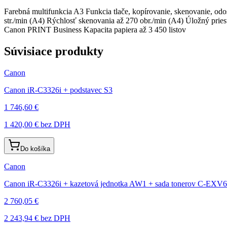
Farebná multifunkcia A3 Funkcia tlače, kopírovanie, skenovanie, o
str./min (A4) Rýchlosť skenovania až 270 obr./min (A4) Úložný pries
Canon PRINT Business Kapacita papiera až 3 450 listov
Súvisiace produkty
Canon
Canon iR-C3326i + podstavec S3
1 746,60 €
1 420,00 €
bez DPH
Do košíka
Canon
Canon iR-C3326i + kazetová jednotka AW1 + sada tonerov C-EXV6
2 760,05 €
2 243,94 €
bez DPH