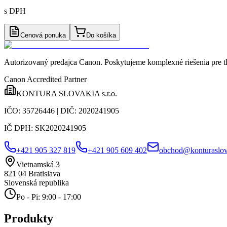
s DPH
Cenová ponuka
Do košíka
Autorizovaný predajca Canon
. Poskytujeme komplexné riešenia pre t
Canon Accredited Partner
KONTURA SLOVAKIA s.r.o.
IČO:
35726446
| DIČ:
2020241905
IČ DPH:
SK2020241905
+421 905 327 819
+421 905 609 402
obchod@konturaslov
Vietnamská 3
821 04
Bratislava
Slovenská republika
Po - Pi: 9:00 - 17:00
Produkty