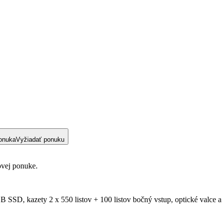
onuka
Vyžiadať ponuku
ovej ponuke.
SD, kazety 2 x 550 listov + 100 listov bočný vstup, optické valce 