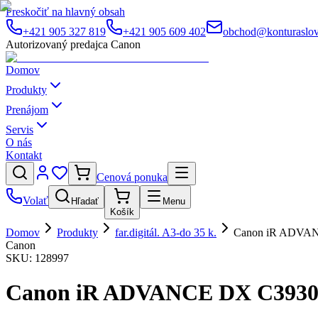
Preskočiť na hlavný obsah
+421 905 327 819
+421 905 609 402
obchod@konturaslov
Autorizovaný predajca Canon
Domov
Produkty
Prenájom
Servis
O nás
Kontakt
Cenová ponuka
Volať
Hľadať
Menu
Košík
Domov
Produkty
far.digitál. A3-do 35 k.
Canon iR ADVAN
Canon
SKU:
128997
Canon iR ADVANCE DX C3930i