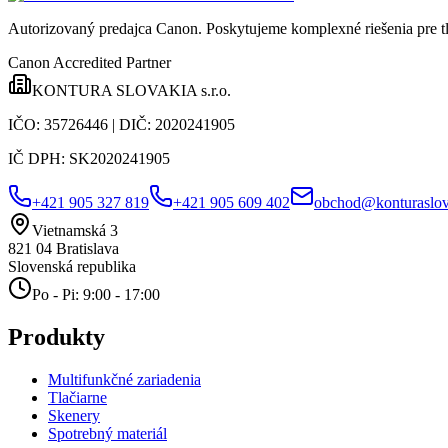
Autorizovaný predajca Canon
. Poskytujeme komplexné riešenia pre t
Canon Accredited Partner
KONTURA SLOVAKIA s.r.o.
IČO:
35726446
| DIČ:
2020241905
IČ DPH:
SK2020241905
+421 905 327 819
+421 905 609 402
obchod@konturaslov
Vietnamská 3
821 04
Bratislava
Slovenská republika
Po - Pi: 9:00 - 17:00
Produkty
Multifunkčné zariadenia
Tlačiarne
Skenery
Spotrebný materiál