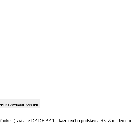
onuka
Vyžiadať ponuku
kcia) vrátane DADF BA1 a kazetového podstavca S3. Zariadenie má v