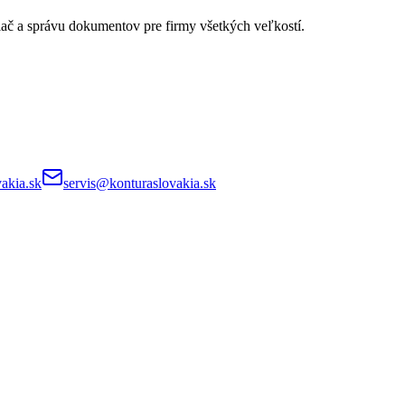
lač a správu dokumentov pre firmy všetkých veľkostí.
akia.sk
servis@konturaslovakia.sk