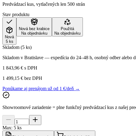
Predvádzací kus, vytlačených len 500 strán
Stav produktu
Nová bez krabice
Použitá
Na objednávku
Na objednávku
Nová
5 ks
Skladom (5 ks)
Skladom v Bratislave — expedícia do 24–48 h, osobný odber alebo do
1 843,96 €
s DPH
1 499,15 €
bez DPH
Ponúkame aj prenájom už od 1 €/deň →
Showroomové zariadenie = plne funkčný predvádzací kus z našej pre
Max:
5
ks