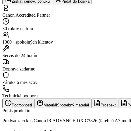
Získať cenovú ponuku
Pridať do košíka
Canon Accredited Partner
30 rokov na trhu
1000+ spokojných klientov
Servis do 24 hodín
Doprava zadarmo
Záruka
6 mesiacov
Technická podpora
Podrobnosti
Materiál
Spotrebný materiál
Prospekt
P
Popis produktu
Predvádzací kus Canon iR ADVANCE DX C3826 (farebná A3 multifun