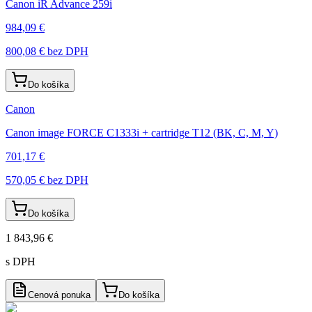
Canon iR Advance 259i
984,09 €
800,08 €
bez DPH
Do košíka
Canon
Canon image FORCE C1333i + cartridge T12 (BK, C, M, Y)
701,17 €
570,05 €
bez DPH
Do košíka
1 843,96 €
s DPH
Cenová ponuka
Do košíka