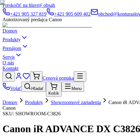
Preskočiť na hlavný obsah
+421 905 327 819
+421 905 609 402
obchod@konturaslov
Autorizovaný predajca Canon
Domov
Produkty
Prenájom
Servis
O nás
Kontakt
Cenová ponuka
Volať
Hľadať
Menu
Košík
Domov
Produkty
Showroomové zariadenia
Canon iR ADV
Canon
SKU:
SHOWROOM-C3826
Canon iR ADVANCE DX C3826 