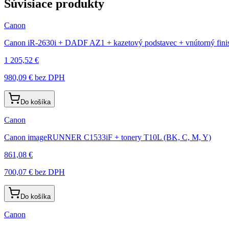
Súvisiace produkty
Canon
Canon iR-2630i + DADF AZ1 + kazetový podstavec + vnútorný fin
1 205,52 €
980,09 €
bez DPH
Do košíka
Canon
Canon imageRUNNER C1533iF + tonery T10L (BK, C, M, Y)
861,08 €
700,07 €
bez DPH
Do košíka
Canon