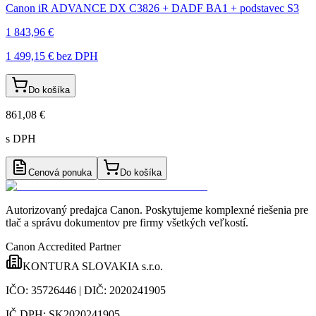
Canon iR ADVANCE DX C3826 + DADF BA1 + podstavec S3
1 843,96 €
1 499,15 €
bez DPH
Do košíka
861,08 €
s DPH
Cenová ponuka
Do košíka
Autorizovaný predajca Canon
. Poskytujeme komplexné riešenia pre
tlač a správu dokumentov pre firmy všetkých veľkostí.
Canon Accredited Partner
KONTURA SLOVAKIA s.r.o.
IČO:
35726446
| DIČ:
2020241905
IČ DPH:
SK2020241905