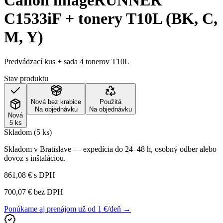
Canon imageRUNNER
C1533iF + tonery T10L (BK, C,
M, Y)
Predvádzací kus + sada 4 tonerov T10L
Stav produktu
Nová bez krabice
Použitá
Na objednávku
Na objednávku
Nová
5 ks
Skladom (5 ks)
Skladom v Bratislave — expedícia do 24–48 h, osobný odber alebo
dovoz s inštaláciou.
861,08 €
s DPH
700,07 €
bez DPH
Ponúkame aj prenájom už od 1 €/deň →