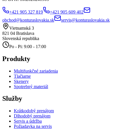
+421 905 327 819
+421 905 609 402
obchod@konturaslovakia.sk
servis@konturaslovakia.sk
Vietnamská 3
821 04
Bratislava
Slovenská republika
Po - Pi: 9:00 - 17:00
Produkty
Multifunkčné zariadenia
Tlačiarne
Skenery
Spotrebný materiál
Služby
Krátkodobý prenájom
Dlhodobý prenájom
Servis a údržba
Požiadavka na servis