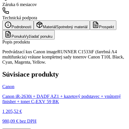
Záruka
6 mesiacov
Technická podpora
Podrobnosti
Materiál
Spotrebný materiál
Prospekt
Ponuka
Vyžiadať ponuku
Popis produktu
Predvádzací kus Canon imageRUNNER C1533iF (farebná A4
multifunkcia) vrátane kompletnej sady tonerov Canon T10L Black,
Cyan, Magenta, Yellow.
Súvisiace produkty
Canon
Canon iR-2630i + DADF AZ1 + kazetový podstavec + vnútorný
finisher + toner C-EXV 59 BK
1 205,52 €
980,09 €
bez DPH