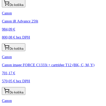
Do košíka
Canon
Canon iR Advance 259i
984,09 €
800,08 €
bez DPH
Do košíka
Canon
Canon image FORCE C1333i + cartridge T12 (BK, C, M, Y)
701,17 €
570,05 €
bez DPH
Do košíka
Canon