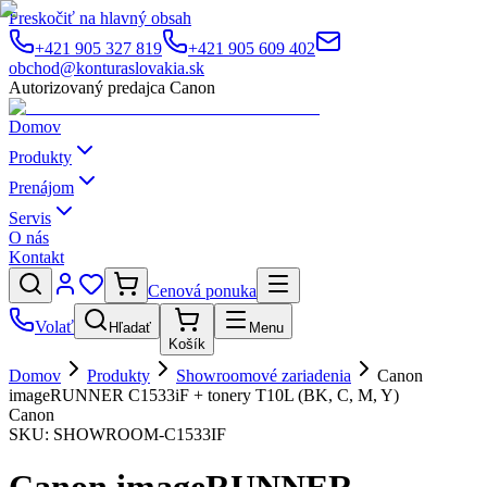
Preskočiť na hlavný obsah
+421 905 327 819
+421 905 609 402
obchod@konturaslovakia.sk
Autorizovaný predajca Canon
Domov
Produkty
Prenájom
Servis
O nás
Kontakt
Cenová ponuka
Volať
Hľadať
Menu
Košík
Domov
Produkty
Showroomové zariadenia
Canon
imageRUNNER C1533iF + tonery T10L (BK, C, M, Y)
Canon
SKU:
SHOWROOM-C1533IF