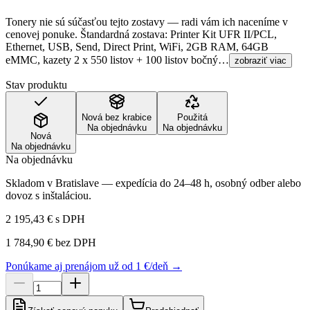
Tonery nie sú súčasťou tejto zostavy — radi vám ich naceníme v
cenovej ponuke. Štandardná zostava: Printer Kit UFR II/PCL,
Ethernet, USB, Send, Direct Print, WiFi, 2GB RAM, 64GB
eMMC, kazety 2 x 550 listov + 100 listov bočný…
zobraziť viac
Stav produktu
Nová bez krabice
Použitá
Na objednávku
Na objednávku
Nová
Na objednávku
Na objednávku
Skladom v Bratislave — expedícia do 24–48 h, osobný odber alebo
dovoz s inštaláciou.
2 195,43 €
s DPH
1 784,90 €
bez DPH
Ponúkame aj prenájom už od 1 €/deň →