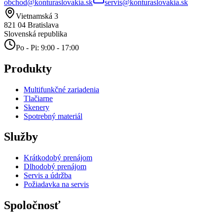
obchod@konturaslovakia.sk
servis@konturaslovakia.sk
Vietnamská 3
821 04
Bratislava
Slovenská republika
Po - Pi: 9:00 - 17:00
Produkty
Multifunkčné zariadenia
Tlačiarne
Skenery
Spotrebný materiál
Služby
Krátkodobý prenájom
Dlhodobý prenájom
Servis a údržba
Požiadavka na servis
Spoločnosť