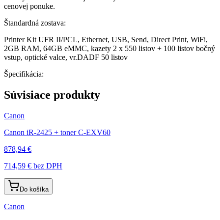
cenovej ponuke.
Štandardná zostava:
Printer Kit UFR II/PCL, Ethernet, USB, Send, Direct Print, WiFi,
2GB RAM, 64GB eMMC, kazety 2 x 550 listov + 100 listov bočný
vstup, optické valce, vr.DADF 50 listov
Špecifikácia:
Súvisiace produkty
Canon
Canon iR-2425 + toner C-EXV60
878,94 €
714,59 €
bez DPH
Do košíka
Canon