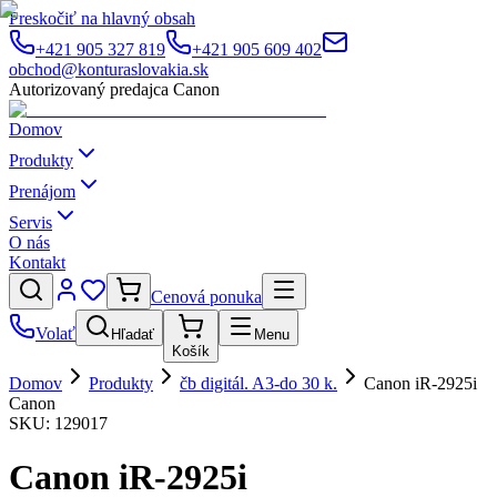
Preskočiť na hlavný obsah
+421 905 327 819
+421 905 609 402
obchod@konturaslovakia.sk
Autorizovaný predajca Canon
Domov
Produkty
Prenájom
Servis
O nás
Kontakt
Cenová ponuka
Volať
Hľadať
Menu
Košík
Domov
Produkty
čb digitál. A3-do 30 k.
Canon iR-2925i
Canon
SKU:
129017
Canon iR-2925i