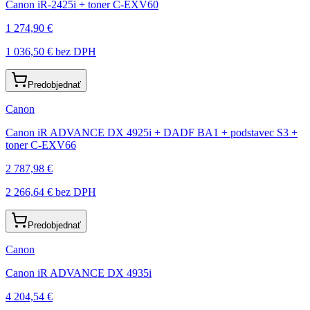
Canon iR-2425i + toner C-EXV60
1 274,90 €
1 036,50 €
bez DPH
Predobjednať
Canon
Canon iR ADVANCE DX 4925i + DADF BA1 + podstavec S3 +
toner C-EXV66
2 787,98 €
2 266,64 €
bez DPH
Predobjednať
Canon
Canon iR ADVANCE DX 4935i
4 204,54 €