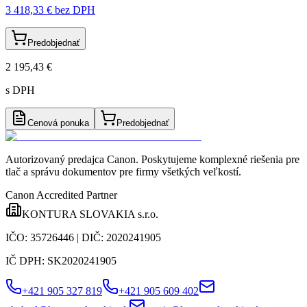
3 418,33 €
bez DPH
Predobjednať
2 195,43 €
s DPH
Cenová ponuka
Predobjednať
Autorizovaný predajca Canon
. Poskytujeme komplexné riešenia pre
tlač a správu dokumentov pre firmy všetkých veľkostí.
Canon Accredited Partner
KONTURA SLOVAKIA s.r.o.
IČO:
35726446
| DIČ:
2020241905
IČ DPH:
SK2020241905
+421 905 327 819
+421 905 609 402