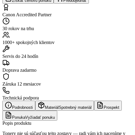
Získať cenovú ponuku
Predobjednať
Canon Accredited Partner
30 rokov na trhu
1000+ spokojných klientov
Servis do 24 hodín
Doprava zadarmo
Záruka
12 mesiacov
Technická podpora
Podrobnosti
Materiál
Spotrebný materiál
Prospekt
Ponuka
Vyžiadať ponuku
Popis produktu
Tonery nie sú súčasťou tejto zostavy — radi vám ich naceníme v