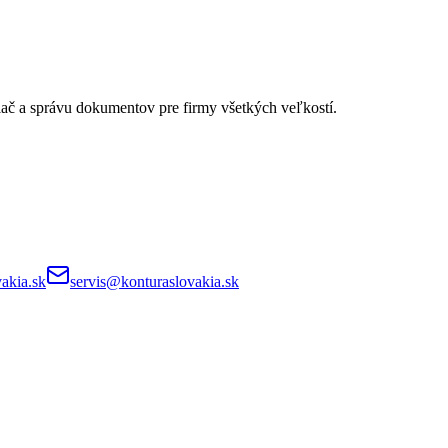
lač a správu dokumentov pre firmy všetkých veľkostí.
akia.sk
servis@konturaslovakia.sk