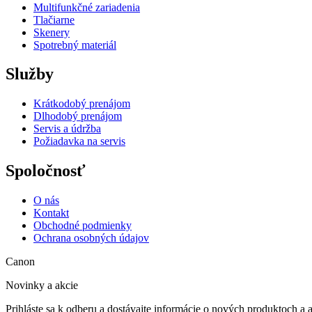
Multifunkčné zariadenia
Tlačiarne
Skenery
Spotrebný materiál
Služby
Krátkodobý prenájom
Dlhodobý prenájom
Servis a údržba
Požiadavka na servis
Spoločnosť
O nás
Kontakt
Obchodné podmienky
Ochrana osobných údajov
Canon
Novinky a akcie
Prihláste sa k odberu a dostávajte informácie o nových produktoch a 