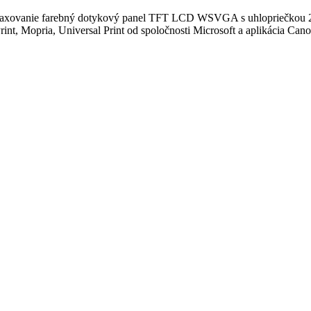
né faxovanie farebný dotykový panel TFT LCD WSVGA s uhlopriečkou 25,
, Mopria, Universal Print od spoločnosti Microsoft a aplikácia Cano