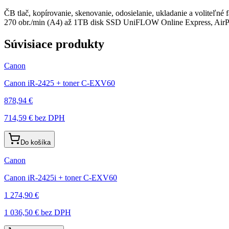
ČB tlač, kopírovanie, skenovanie, odosielanie, ukladanie a voliteľ
270 obr./min (A4) až 1TB disk SSD UniFLOW Online Express, AirPrint
Súvisiace produkty
Canon
Canon iR-2425 + toner C-EXV60
878,94 €
714,59 €
bez DPH
Do košíka
Canon
Canon iR-2425i + toner C-EXV60
1 274,90 €
1 036,50 €
bez DPH