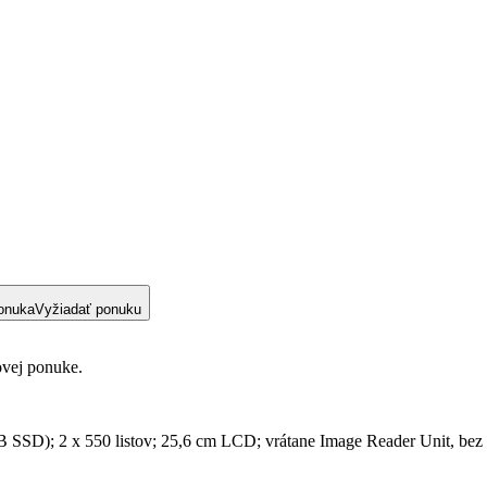
onuka
Vyžiadať ponuku
ovej ponuke.
D); 2 x 550 listov; 25,6 cm LCD; vrátane Image Reader Unit, bez p