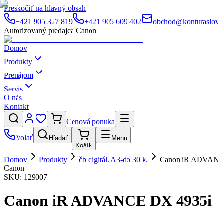
Preskočiť na hlavný obsah
+421 905 327 819
+421 905 609 402
obchod@konturaslov
Autorizovaný predajca Canon
Domov
Produkty
Prenájom
Servis
O nás
Kontakt
Cenová ponuka
Volať
Hľadať
Menu
Košík
Domov
Produkty
čb digitál. A3-do 30 k.
Canon iR ADVAN
Canon
SKU:
129007
Canon iR ADVANCE DX 4935i