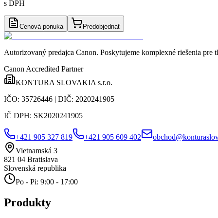
s DPH
Cenová ponuka
Predobjednať
Autorizovaný predajca Canon
. Poskytujeme komplexné riešenia pre t
Canon Accredited Partner
KONTURA SLOVAKIA s.r.o.
IČO:
35726446
| DIČ:
2020241905
IČ DPH:
SK2020241905
+421 905 327 819
+421 905 609 402
obchod@konturaslov
Vietnamská 3
821 04
Bratislava
Slovenská republika
Po - Pi: 9:00 - 17:00
Produkty