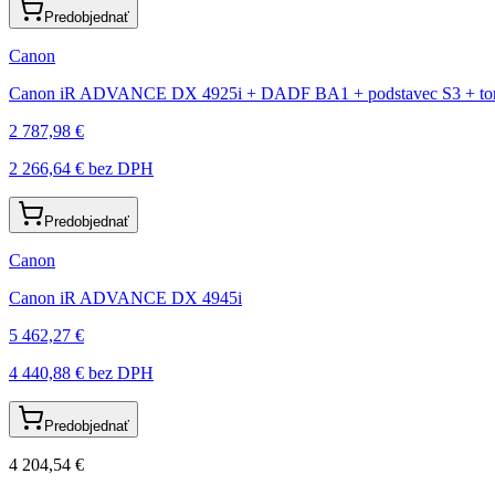
Predobjednať
Canon
Canon iR ADVANCE DX 4925i + DADF BA1 + podstavec S3 + t
2 787,98 €
2 266,64 €
bez DPH
Predobjednať
Canon
Canon iR ADVANCE DX 4945i
5 462,27 €
4 440,88 €
bez DPH
Predobjednať
4 204,54 €