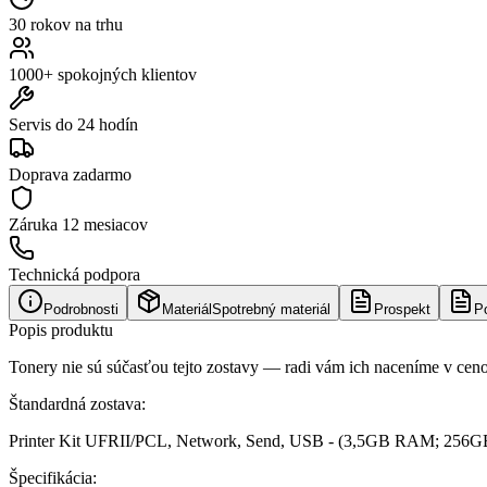
30 rokov na trhu
1000+ spokojných klientov
Servis do 24 hodín
Doprava zadarmo
Záruka
12 mesiacov
Technická podpora
Podrobnosti
Materiál
Spotrebný materiál
Prospekt
P
Popis produktu
Tonery nie sú súčasťou tejto zostavy — radi vám ich naceníme v cen
Štandardná zostava:
Printer Kit UFRII/PCL, Network, Send, USB - (3,5GB RAM; 256GB SS
Špecifikácia: