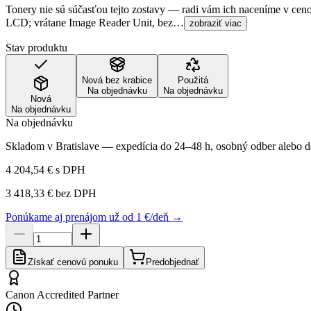
Tonery nie sú súčasťou tejto zostavy — radi vám ich naceníme v c
LCD; vrátane Image Reader Unit, bez…
zobraziť viac
Stav produktu
Nová bez krabice
Použitá
Na objednávku
Na objednávku
Nová
Na objednávku
Na objednávku
Skladom v Bratislave — expedícia do 24–48 h, osobný odber alebo do
4 204,54 €
s DPH
3 418,33 €
bez DPH
Ponúkame aj prenájom už od 1 €/deň →
Získať cenovú ponuku
Predobjednať
Canon Accredited Partner