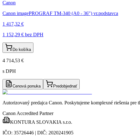
Canon
Canon imagePROGRAF TM-340 (A0 - 36") vr.podstavca
1 417,32 €
1 152,29 €
bez DPH
Do košíka
4 714,53 €
s DPH
Cenová ponuka
Predobjednať
Autorizovaný predajca Canon
. Poskytujeme komplexné riešenia pre t
Canon Accredited Partner
KONTURA SLOVAKIA s.r.o.
IČO:
35726446
| DIČ:
2020241905