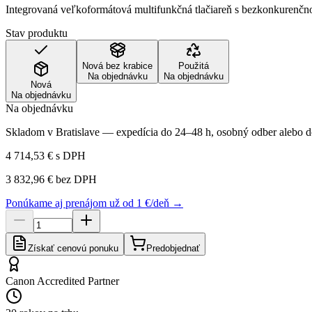
Integrovaná veľkoformátová multifunkčná tlačiareň s bezkonkurenčno
Stav produktu
Nová bez krabice
Použitá
Na objednávku
Na objednávku
Nová
Na objednávku
Na objednávku
Skladom v Bratislave — expedícia do 24–48 h, osobný odber alebo do
4 714,53 €
s DPH
3 832,96 €
bez DPH
Ponúkame aj prenájom už od 1 €/deň →
Získať cenovú ponuku
Predobjednať
Canon Accredited Partner