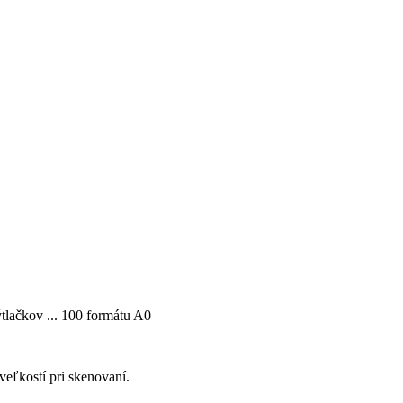
ýtlačkov ... 100 formátu A0
eľkostí pri skenovaní.