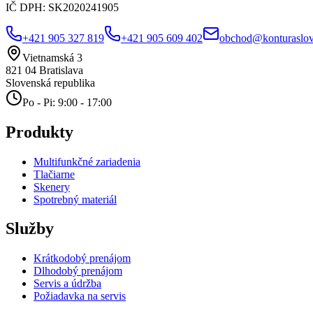
IČ DPH:
SK2020241905
+421 905 327 819
+421 905 609 402
obchod@konturaslov
Vietnamská 3
821 04
Bratislava
Slovenská republika
Po - Pi: 9:00 - 17:00
Produkty
Multifunkčné zariadenia
Tlačiarne
Skenery
Spotrebný materiál
Služby
Krátkodobý prenájom
Dlhodobý prenájom
Servis a údržba
Požiadavka na servis