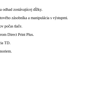
a odhad zostávajúcej dĺžky.
ntového zásobníka a manipulácia s výstupmi.
v počas tlače.
rom Direct Print Plus.
cia TD.
noriem.