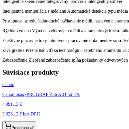
Inteligentné skenovanie Integrovaný hardvér a inteligentný softvér
Inteligentná manipulácia s médiami Automatická detekcia typu média 
Prístupnosť spredu Jednoduché načítavanie médií, nastavenie atrame
Rýchla výmena Výmena zvitkových médií a atramentových zásobníko
Efektívne pracovné toky Intuitívne spracovanie dokumentov so softvé
Živá grafika Presná tlač vďaka technológii 5-farebného atramentu Lu
Zabezpečenie Zlepšené zabezpečenie spĺňa požiadavky odvetvových 
Súvisiace produkty
Canon
Canon imagePROGRAF Z36 AIO for TX
4 091,13 €
3 326,12 €
bez DPH
Predobjednať