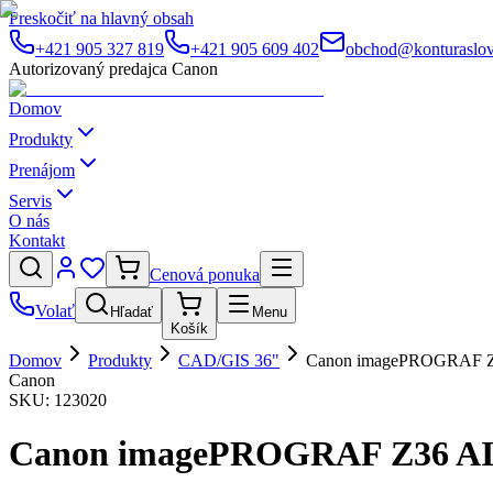
Preskočiť na hlavný obsah
+421 905 327 819
+421 905 609 402
obchod@konturaslov
Autorizovaný predajca Canon
Domov
Produkty
Prenájom
Servis
O nás
Kontakt
Cenová ponuka
Volať
Hľadať
Menu
Košík
Domov
Produkty
CAD/GIS 36"
Canon imagePROGRAF Z
Canon
SKU:
123020
Canon imagePROGRAF Z36 AI