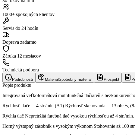
30 rokov na trhu
1000+ spokojných klientov
Servis do 24 hodín
Doprava zadarmo
Záruka
12 mesiacov
Technická podpora
Podrobnosti
Materiál
Spotrebný materiál
Prospekt
P
Popis produktu
Integrovaná veľkoformátová multifunkčná tlačiareň s bezkonkurenčno
Rýchlosť tlače ... 4 str./min (A1) Rýchlosť skenovania ... 13 obr./s, 
Rýchla tlač Nepretržitá farebná tlač vysokou rýchlosťou až 4 str./min.
Horný výstupný zásobník s vysokým výkonom Stohovanie až 100 strá