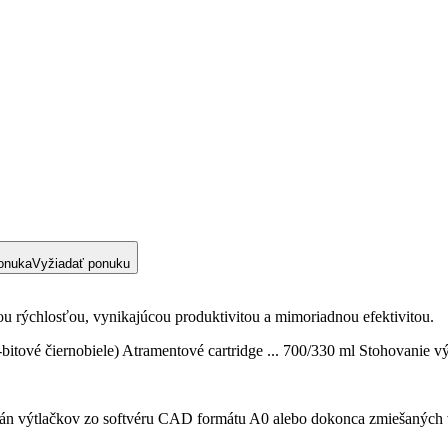
onuka
Vyžiadať ponuku
u rýchlosťou, vynikajúcou produktivitou a mimoriadnou efektivitou.
(8-bitové čiernobiele) Atramentové cartridge ... 700/330 ml Stohovanie v
n výtlačkov zo softvéru CAD formátu A0 alebo dokonca zmiešaných v