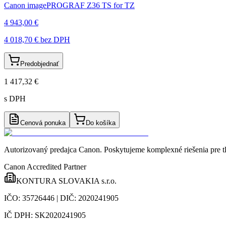
Canon imagePROGRAF Z36 TS for TZ
4 943,00 €
4 018,70 €
bez DPH
Predobjednať
1 417,32 €
s DPH
Cenová ponuka
Do košíka
Autorizovaný predajca Canon
. Poskytujeme komplexné riešenia pre t
Canon Accredited Partner
KONTURA SLOVAKIA s.r.o.
IČO:
35726446
| DIČ:
2020241905
IČ DPH:
SK2020241905