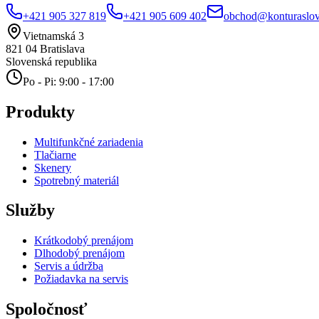
+421 905 327 819
+421 905 609 402
obchod@konturaslov
Vietnamská 3
821 04
Bratislava
Slovenská republika
Po - Pi: 9:00 - 17:00
Produkty
Multifunkčné zariadenia
Tlačiarne
Skenery
Spotrebný materiál
Služby
Krátkodobý prenájom
Dlhodobý prenájom
Servis a údržba
Požiadavka na servis
Spoločnosť