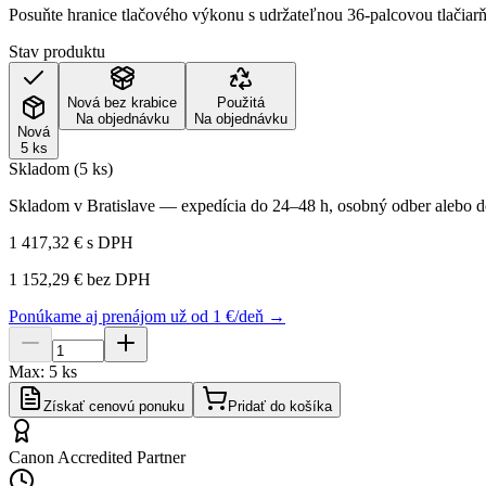
Posuňte hranice tlačového výkonu s udržateľnou 36-palcovou tla
Stav produktu
Nová bez krabice
Použitá
Na objednávku
Na objednávku
Nová
5 ks
Skladom (5 ks)
Skladom v Bratislave — expedícia do 24–48 h, osobný odber alebo do
1 417,32 €
s DPH
1 152,29 €
bez DPH
Ponúkame aj prenájom už od 1 €/deň →
Max:
5
ks
Získať cenovú ponuku
Pridať do košíka
Canon Accredited Partner