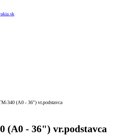
akia.sk
340 (A0 - 36") vr.podstavca
A0 - 36") vr.podstavca