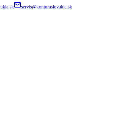
akia.sk
servis@konturaslovakia.sk