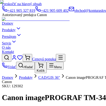
Preskočiť na hlavný obsah
+421 905 327 819
+421 905 609 402
obchod@konturaslov
Autorizovaný predajca Canon
Domov
Produkty
Prenájom
Servis
O nás
Kontakt
Cenová ponuka
Volať
Hľadať
Menu
Košík
Domov
Produkty
CAD/GIS 36"
Canon imagePROGRAF TM-
Canon
SKU:
129302
Canon imagePROGRAF TM-340 (