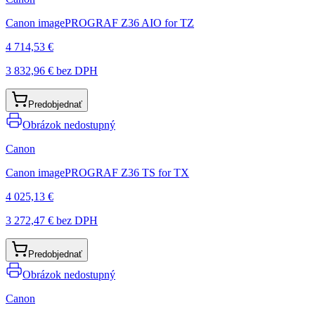
Canon imagePROGRAF Z36 AIO for TZ
4 714,53 €
3 832,96 €
bez DPH
Predobjednať
Obrázok nedostupný
Canon
Canon imagePROGRAF Z36 TS for TX
4 025,13 €
3 272,47 €
bez DPH
Predobjednať
Obrázok nedostupný
Canon