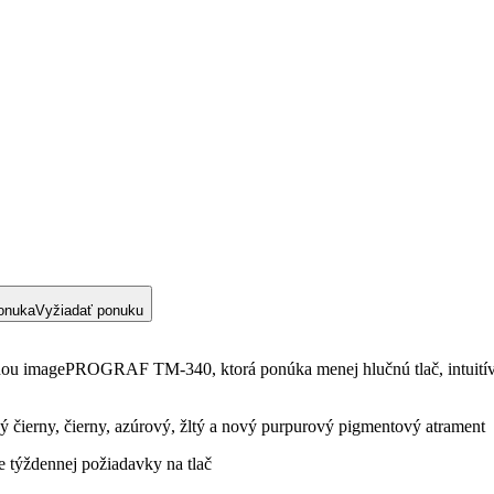
onuka
Vyžiadať ponuku
ňou imagePROGRAF TM-340, ktorá ponúka menej hlučnú tlač, intuitívne
čierny, čierny, azúrový, žltý a nový purpurový pigmentový atrament
 týždennej požiadavky na tlač