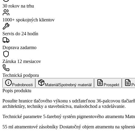
30 rokov na trhu
1000+ spokojných klientov
Servis do 24 hodín
Doprava zadarmo
Záruka
12 mesiacov
Technická podpora
Podrobnosti
Materiál
Spotrebný materiál
Prospekt
P
Popis produktu
Posuňte hranice tlačového výkonu s udržateľnou 36-palcovou tlačiar
architektúry, techniky a stavebníctva, maloobchod a vzdelávanie.
Technické parametre 5-farebný systém pigmentového atramentu Matný 
55 ml atramentové zásobníky Dostatočný objem atramentu na splnenie