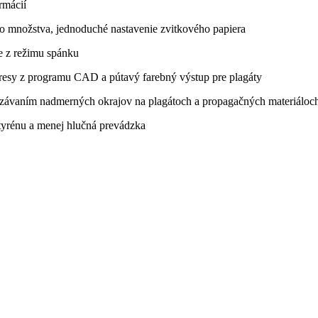
rmácií
ho množstva, jednoduché nastavenie zvitkového papiera
ie z režimu spánku
výkresy z programu CAD a pútavý farebný výstup pre plagáty
orezávaním nadmerných okrajov na plagátoch a propagačných materiáloc
tyrénu a menej hlučná prevádzka