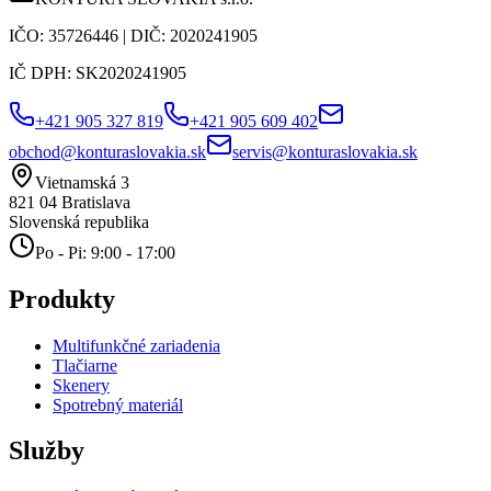
IČO:
35726446
| DIČ:
2020241905
IČ DPH:
SK2020241905
+421 905 327 819
+421 905 609 402
obchod@konturaslovakia.sk
servis@konturaslovakia.sk
Vietnamská 3
821 04
Bratislava
Slovenská republika
Po - Pi: 9:00 - 17:00
Produkty
Multifunkčné zariadenia
Tlačiarne
Skenery
Spotrebný materiál
Služby