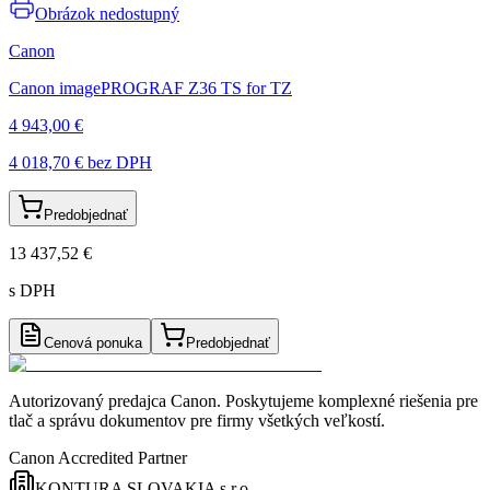
Obrázok nedostupný
Canon
Canon imagePROGRAF Z36 TS for TZ
4 943,00 €
4 018,70 €
bez DPH
Predobjednať
13 437,52 €
s DPH
Cenová ponuka
Predobjednať
Autorizovaný predajca Canon
. Poskytujeme komplexné riešenia pre
tlač a správu dokumentov pre firmy všetkých veľkostí.
Canon Accredited Partner
KONTURA SLOVAKIA s.r.o.