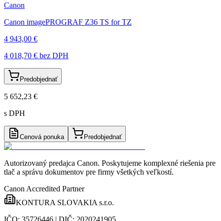
Canon
Canon imagePROGRAF Z36 TS for TZ
4 943,00 €
4 018,70 €
bez DPH
Predobjednať
5 652,23 €
s DPH
Cenová ponuka
Predobjednať
Autorizovaný predajca Canon
. Poskytujeme komplexné riešenia pre
tlač a správu dokumentov pre firmy všetkých veľkostí.
Canon Accredited Partner
KONTURA SLOVAKIA s.r.o.
IČO:
35726446
| DIČ:
2020241905