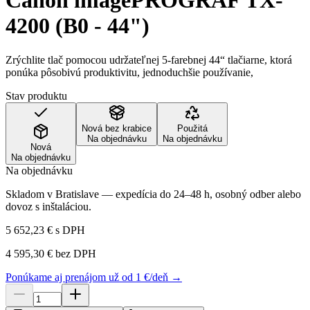
Canon imagePROGRAF TX-
4200 (B0 - 44")
Zrýchlite tlač pomocou udržateľnej 5-farebnej 44“ tlačiarne, ktorá
ponúka pôsobivú produktivitu, jednoduchšie používanie,
Stav produktu
Nová bez krabice
Použitá
Na objednávku
Na objednávku
Nová
Na objednávku
Na objednávku
Skladom v Bratislave — expedícia do 24–48 h, osobný odber alebo
dovoz s inštaláciou.
5 652,23 €
s DPH
4 595,30 €
bez DPH
Ponúkame aj prenájom už od 1 €/deň →