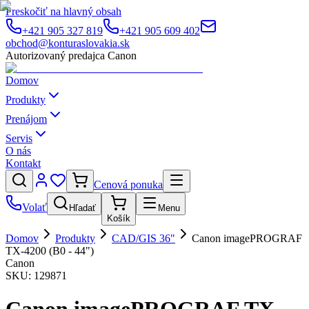
Preskočiť na hlavný obsah
+421 905 327 819
+421 905 609 402
obchod@konturaslovakia.sk
Autorizovaný predajca Canon
Domov
Produkty
Prenájom
Servis
O nás
Kontakt
Cenová ponuka
Volať
Hľadať
Menu
Košík
Domov
Produkty
CAD/GIS 36"
Canon imagePROGRAF
TX-4200 (B0 - 44")
Canon
SKU:
129871