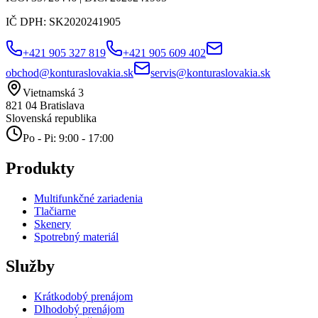
IČ DPH:
SK2020241905
+421 905 327 819
+421 905 609 402
obchod@konturaslovakia.sk
servis@konturaslovakia.sk
Vietnamská 3
821 04
Bratislava
Slovenská republika
Po - Pi: 9:00 - 17:00
Produkty
Multifunkčné zariadenia
Tlačiarne
Skenery
Spotrebný materiál
Služby
Krátkodobý prenájom
Dlhodobý prenájom