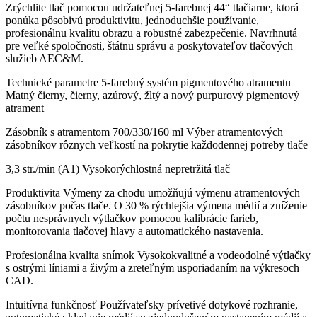
Zrýchlite tlač pomocou udržateľnej 5-farebnej 44“ tlačiarne, ktorá
ponúka pôsobivú produktivitu, jednoduchšie používanie,
profesionálnu kvalitu obrazu a robustné zabezpečenie. Navrhnutá
pre veľké spoločnosti, štátnu správu a poskytovateľov tlačových
služieb AEC&M.
Technické parametre 5-farebný systém pigmentového atramentu
Matný čierny, čierny, azúrový, žltý a nový purpurový pigmentový
atrament
Zásobník s atramentom 700/330/160 ml Výber atramentových
zásobníkov rôznych veľkostí na pokrytie každodennej potreby tlače
3,3 str./min (A1) Vysokorýchlostná nepretržitá tlač
Produktivita Výmeny za chodu umožňujú výmenu atramentových
zásobníkov počas tlače. O 30 % rýchlejšia výmena médií a zníženie
počtu nesprávnych výtlačkov pomocou kalibrácie farieb,
monitorovania tlačovej hlavy a automatického nastavenia.
Profesionálna kvalita snímok Vysokokvalitné a vodeodolné výtlačky
s ostrými líniami a živým a zreteľným usporiadaním na výkresoch
CAD.
Intuitívna funkčnosť Používateľsky prívetivé dotykové rozhranie,