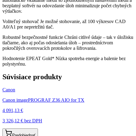
automatické vkladanie médií so zjednodušeným nastavením médií a
bezplatný softvér na odovzdanie úloh minimalizuje počet chybných
výtlačkov.
Voliteľný stohovač Je možné stohovanie, až 100 výkresov CAD
A0/A1 pre nepretržitú tlač.
Robustné bezpečnostné funkcie Chráni citlivé údaje – tak v úložisku
tlačiarne, ako aj počas odosielania úloh – prostredníctvom
pokročilých overovacích protokolov a šifrovania.
Hodnotenie EPEAT Gold* Nízka spotreba energie a balenie bez
polystyrénu.
Súvisiace produkty
Canon
Canon imagePROGRAF Z36 AIO for TX
4 091,13 €
3 326,12 €
bez DPH
Predobjednať