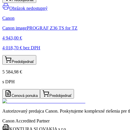
Obrázok nedostupný
Canon
Canon imagePROGRAF Z36 TS for TZ
4 943,00 €
4 018,70 €
bez DPH
Predobjednať
5 584,98 €
s DPH
Cenová ponuka
Predobjednať
Autorizovaný predajca Canon
. Poskytujeme komplexné riešenia pre t
Canon Accredited Partner
KONTURA SLOVAKIA s.r.o.