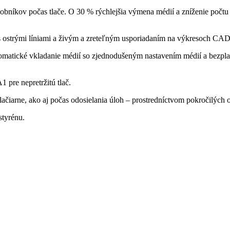
íkov počas tlače. O 30 % rýchlejšia výmena médií a zníženie počtu 
s ostrými líniami a živým a zreteľným usporiadaním na výkresoch CAD
utomatické vkladanie médií so zjednodušeným nastavením médií a bezpl
pre nepretržitú tlač.
lačiarne, ako aj počas odosielania úloh – prostredníctvom pokročilých 
styrénu.