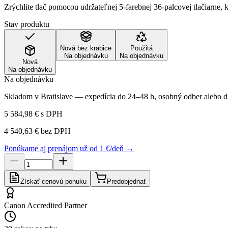
Zrýchlite tlač pomocou udržateľnej 5-farebnej 36-palcovej tlačiarne, k
Stav produktu
Nová bez krabice
Použitá
Na objednávku
Na objednávku
Nová
Na objednávku
Na objednávku
Skladom v Bratislave — expedícia do 24–48 h, osobný odber alebo do
5 584,98 €
s DPH
4 540,63 €
bez DPH
Ponúkame aj prenájom už od 1 €/deň →
Získať cenovú ponuku
Predobjednať
Canon Accredited Partner