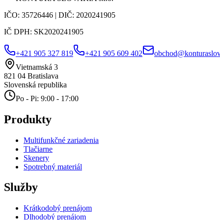
IČO:
35726446
| DIČ:
2020241905
IČ DPH:
SK2020241905
+421 905 327 819
+421 905 609 402
obchod@konturaslov
Vietnamská 3
821 04
Bratislava
Slovenská republika
Po - Pi: 9:00 - 17:00
Produkty
Multifunkčné zariadenia
Tlačiarne
Skenery
Spotrebný materiál
Služby
Krátkodobý prenájom
Dlhodobý prenájom