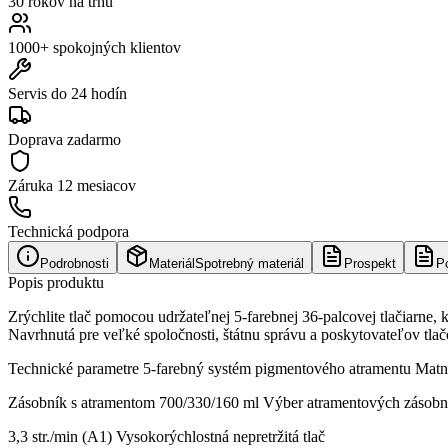
30 rokov na trhu
1000+ spokojných klientov
Servis do 24 hodín
Doprava zadarmo
Záruka
12 mesiacov
Technická podpora
Podrobnosti
Materiál
Spotrebný materiál
Prospekt
P
Popis produktu
Zrýchlite tlač pomocou udržateľnej 5-farebnej 36-palcovej tlačiarne,
Navrhnutá pre veľké spoločnosti, štátnu správu a poskytovateľov t
Technické parametre 5-farebný systém pigmentového atramentu Matný 
Zásobník s atramentom 700/330/160 ml Výber atramentových zásobník
3,3 str./min (A1) Vysokorýchlostná nepretržitá tlač