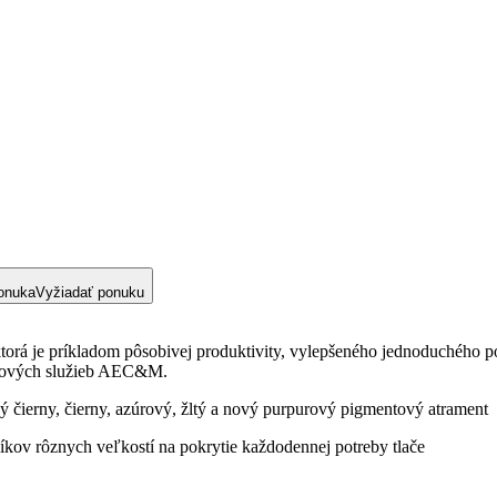
onuka
Vyžiadať ponuku
 ktorá je príkladom pôsobivej produktivity, vylepšeného jednoduchého p
lačových služieb AEC&M.
čierny, čierny, azúrový, žltý a nový purpurový pigmentový atrament
ov rôznych veľkostí na pokrytie každodennej potreby tlače