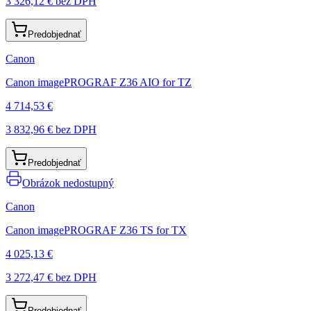
3 326,12 €
bez DPH
Predobjednať
Canon
Canon imagePROGRAF Z36 AIO for TZ
4 714,53 €
3 832,96 €
bez DPH
Predobjednať
Obrázok nedostupný
Canon
Canon imagePROGRAF Z36 TS for TX
4 025,13 €
3 272,47 €
bez DPH
Predobjednať