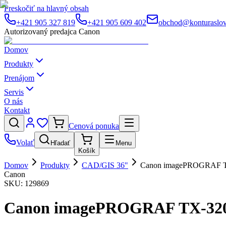
Preskočiť na hlavný obsah
+421 905 327 819
+421 905 609 402
obchod@konturaslov
Autorizovaný predajca Canon
Domov
Produkty
Prenájom
Servis
O nás
Kontakt
Cenová ponuka
Volať
Hľadať
Menu
Košík
Domov
Produkty
CAD/GIS 36"
Canon imagePROGRAF TX
Canon
SKU:
129869
Canon imagePROGRAF TX-3200