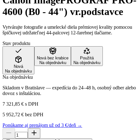
Canon ImagePROGRAF PRO-
4600 (B0 - 44") vr.podstavce
Vytvárajte fotografie a umelecké diela prémiovej kvality pomocou
špičkovej udržateľnej 44-palcovej 12-farebnej tlačiarne.
Stav produktu
Nová bez krabice
Použitá
Na objednávku
Na objednávku
Nová
Na objednávku
Na objednávku
Skladom v Bratislave — expedícia do 24–48 h, osobný odber alebo
dovoz s inštaláciou.
7 321,85 €
s DPH
5 952,72 €
bez DPH
Ponúkame aj prenájom už od 3 €/deň →