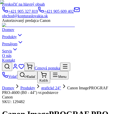
Preskočiť na hlavný obsah
+421 905 327 819
+421 905 609 402
obchod@konturaslovakia.sk
Autorizovaný predajca Canon
Domov
Produkty
Prenájom
Servis
O nás
Kontakt
Cenová ponuka
Volať
Hľadať
Menu
Košík
Domov
Produkty
grafické 24"
Canon ImagePROGRAF
PRO-4600 (B0 - 44") vr.podstavce
Canon
SKU:
129482