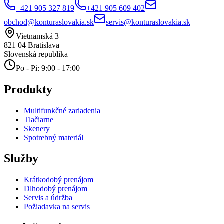
+421 905 327 819
+421 905 609 402
obchod@konturaslovakia.sk
servis@konturaslovakia.sk
Vietnamská 3
821 04
Bratislava
Slovenská republika
Po - Pi: 9:00 - 17:00
Produkty
Multifunkčné zariadenia
Tlačiarne
Skenery
Spotrebný materiál
Služby
Krátkodobý prenájom
Dlhodobý prenájom
Servis a údržba
Požiadavka na servis