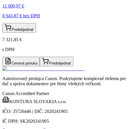
11 000,97 €
8 943,87 €
bez DPH
Predobjednať
7 321,85 €
s DPH
Cenová ponuka
Predobjednať
Autorizovaný predajca Canon
. Poskytujeme komplexné riešenia pre
tlač a správu dokumentov pre firmy všetkých veľkostí.
Canon Accredited Partner
KONTURA SLOVAKIA s.r.o.
IČO:
35726446
| DIČ:
2020241905
IČ DPH:
SK2020241905