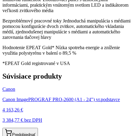
informáciami, praktickým vnútorným svetlom LED a indikátorom
veľkosti zvitkového média
Bezproblémový pracovné toky Jednoduchá manipulácia s médiami
pomocou konfigurácie dvoch zvitkov, automatického vkladania
médií, zjednodušenej manipulácie s médiami a automatického
zarovnania tlačovej hlavy
Hodnotenie EPEAT Gold* Nízka spotreba energie a zníženie
využitia polystyrénu v balení o 89,5 %
*EPEAT Gold registrované v USA
Súvisiace produkty
Canon
Canon ImagePROGRAF PRO-2600 (A1 - 24") vr.podstavce
4 163,26 €
3 384,77 €
bez DPH
Predobjednať