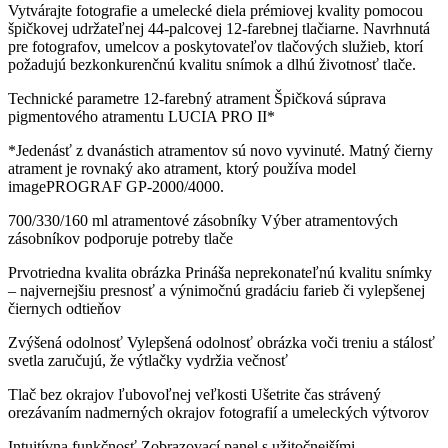
Vytvárajte fotografie a umelecké diela prémiovej kvality pomocou
špičkovej udržateľnej 44-palcovej 12-farebnej tlačiarne. Navrhnutá
pre fotografov, umelcov a poskytovateľov tlačových služieb, ktorí
požadujú bezkonkurenčnú kvalitu snímok a dlhú životnosť tlače.
Technické parametre 12-farebný atrament Špičková súprava
pigmentového atramentu LUCIA PRO II*
*Jedenásť z dvanástich atramentov sú novo vyvinuté. Matný čierny
atrament je rovnaký ako atrament, ktorý používa model
imagePROGRAF GP-2000/4000.
700/330/160 ml atramentové zásobníky Výber atramentových
zásobníkov podporuje potreby tlače
Prvotriedna kvalita obrázka Prináša neprekonateľnú kvalitu snímky
– najvernejšiu presnosť a výnimočnú gradáciu farieb či vylepšenej
čiernych odtieňov
Zvýšená odolnosť Vylepšená odolnosť obrázka voči treniu a stálosť
svetla zaručujú, že výtlačky vydržia večnosť
Tlač bez okrajov ľubovoľnej veľkosti Ušetrite čas strávený
orezávaním nadmerných okrajov fotografií a umeleckých výtvorov
Intuitívna funkčnosť Zobrazovací panel s užitočnejšími