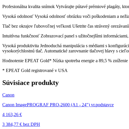
Profesionálna kvalita snímok Vytvárajte pútavé prémiové plagáty, kto
Vysoká odolnosť Vysoká odolnosť obrázku voči poškodeniam a nežiad
Tlač bez okrajov ľubovoľnej veľkosti Ušetrite čas strávený orezáva
Intuitívna funkčnosť Zobrazovací panel s užitočnejšími informáciami,
Vysoká produktivita Jednoduchá manipulácia s médiami s konfiguráci
vysokorýchlostnú tlač. Automatické zarovnanie tlačovej hlavy s cieľo
Hodnotenie EPEAT Gold* Nízka spotreba energie a 89,5 % zníženie s
* EPEAT Gold registrované v USA
Súvisiace produkty
Canon
Canon ImagePROGRAF PRO-2600 (A1 - 24") vr.podstavce
4 163,26 €
3 384,77 €
bez DPH