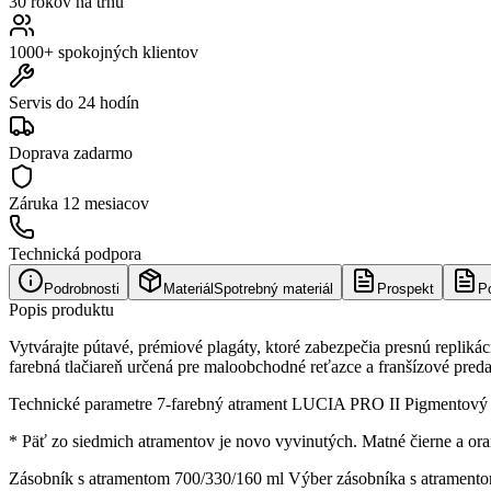
30 rokov na trhu
1000+ spokojných klientov
Servis do 24 hodín
Doprava zadarmo
Záruka
12 mesiacov
Technická podpora
Podrobnosti
Materiál
Spotrebný materiál
Prospekt
P
Popis produktu
Vytvárajte pútavé, prémiové plagáty, ktoré zabezpečia presnú replikáci
farebná tlačiareň určená pre maloobchodné reťazce a franšízové preda
Technické parametre 7-farebný atrament LUCIA PRO II Pigmentový atra
* Päť zo siedmich atramentov je novo vyvinutých. Matné čierne a 
Zásobník s atramentom 700/330/160 ml Výber zásobníka s atramentom