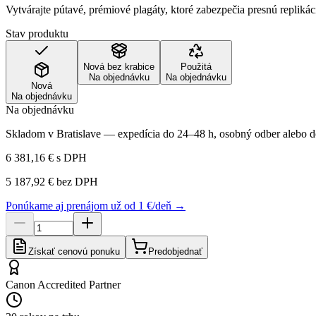
Vytvárajte pútavé, prémiové plagáty, ktoré zabezpečia presnú replikác
Stav produktu
Nová bez krabice
Použitá
Na objednávku
Na objednávku
Nová
Na objednávku
Na objednávku
Skladom v Bratislave — expedícia do 24–48 h, osobný odber alebo do
6 381,16 €
s DPH
5 187,92 €
bez DPH
Ponúkame aj prenájom už od 1 €/deň →
Získať cenovú ponuku
Predobjednať
Canon Accredited Partner