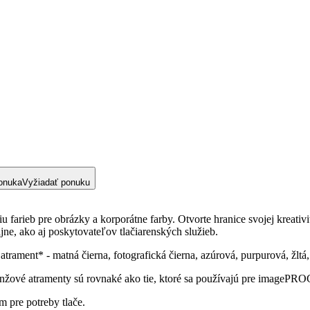
onuka
Vyžiadať ponuku
u farieb pre obrázky a korporátne farby. Otvorte hranice svojej kreativ
jne, ako aj poskytovateľov tlačiarenských služieb.
ment* - matná čierna, fotografická čierna, azúrová, purpurová, žltá,
oranžové atramenty sú rovnaké ako tie, ktoré sa používajú pre image
 pre potreby tlače.