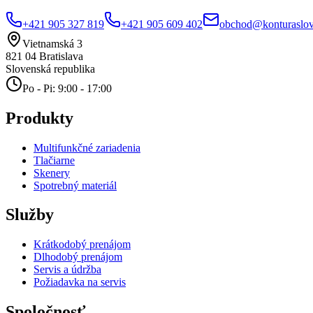
+421 905 327 819
+421 905 609 402
obchod@konturaslov
Vietnamská 3
821 04
Bratislava
Slovenská republika
Po - Pi: 9:00 - 17:00
Produkty
Multifunkčné zariadenia
Tlačiarne
Skenery
Spotrebný materiál
Služby
Krátkodobý prenájom
Dlhodobý prenájom
Servis a údržba
Požiadavka na servis
Spoločnosť