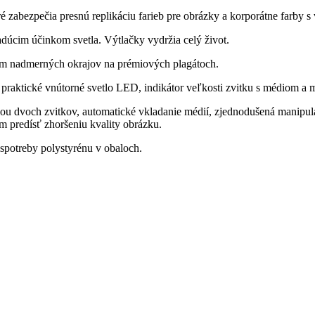
ré zabezpečia presnú replikáciu farieb pre obrázky a korporátne farby s
úcim účinkom svetla. Výtlačky vydržia celý život.
ním nadmerných okrajov na prémiových plagátoch.
 praktické vnútorné svetlo LED, indikátor veľkosti zvitku s médiom a 
ou dvoch zvitkov, automatické vkladanie médií, zjednodušená manipul
m predísť zhoršeniu kvality obrázku.
potreby polystyrénu v obaloch.