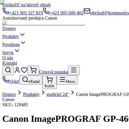
Preskočiť na hlavný obsah
+421 905 327 819
+421 905 609 402
obchod@konturaslov
Autorizovaný predajca Canon
Domov
Produkty
Prenájom
Servis
O nás
Kontakt
Cenová ponuka
Volať
Hľadať
Menu
Košík
Domov
Produkty
grafické 24"
Canon ImagePROGRAF GP-46
Canon
SKU:
129485
Canon ImagePROGRAF GP-4600S