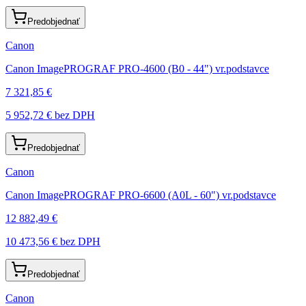
Predobjednať
Canon
Canon ImagePROGRAF PRO-4600 (B0 - 44") vr.podstavce
7 321,85 €
5 952,72 €
bez DPH
Predobjednať
Canon
Canon ImagePROGRAF PRO-6600 (A0L - 60") vr.podstavce
12 882,49 €
10 473,56 €
bez DPH
Predobjednať
Canon