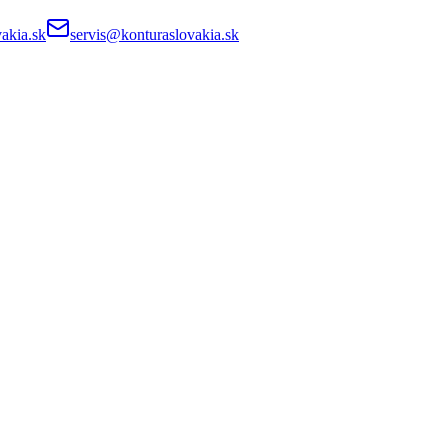
akia.sk
servis@konturaslovakia.sk