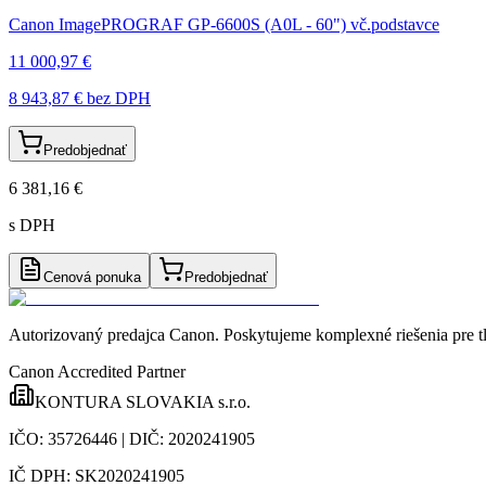
Canon ImagePROGRAF GP-6600S (A0L - 60") vč.podstavce
11 000,97 €
8 943,87 €
bez DPH
Predobjednať
6 381,16 €
s DPH
Cenová ponuka
Predobjednať
Autorizovaný predajca Canon
. Poskytujeme komplexné riešenia pre t
Canon Accredited Partner
KONTURA SLOVAKIA s.r.o.
IČO:
35726446
| DIČ:
2020241905
IČ DPH:
SK2020241905