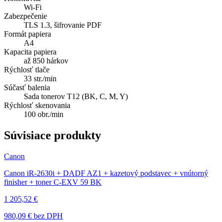
Wi-Fi
Zabezpečenie
TLS 1.3, šifrovanie PDF
Formát papiera
A4
Kapacita papiera
až 850 hárkov
Rýchlosť tlače
33 str./min
Súčasť balenia
Sada tonerov T12 (BK, C, M, Y)
Rýchlosť skenovania
100 obr./min
Súvisiace produkty
Canon
Canon iR-2630i + DADF AZ1 + kazetový podstavec + vnútorný
finisher + toner C-EXV 59 BK
1 205,52 €
980,09 €
bez DPH