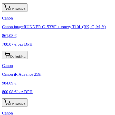
Do košíka
Canon
Canon imageRUNNER C1533iF + tonery T10L (BK, C, M, Y)
861,08 €
700,07 €
bez DPH
Do košíka
Canon
Canon iR Advance 259i
984,09 €
800,08 €
bez DPH
Do košíka
Canon