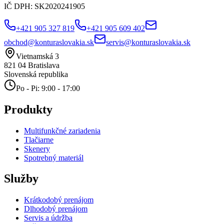
IČ DPH:
SK2020241905
+421 905 327 819
+421 905 609 402
obchod@konturaslovakia.sk
servis@konturaslovakia.sk
Vietnamská 3
821 04
Bratislava
Slovenská republika
Po - Pi: 9:00 - 17:00
Produkty
Multifunkčné zariadenia
Tlačiarne
Skenery
Spotrebný materiál
Služby
Krátkodobý prenájom
Dlhodobý prenájom
Servis a údržba