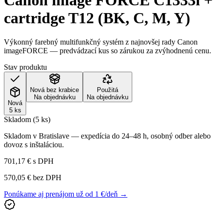
Canon image FORCE C1333i +
cartridge T12 (BK, C, M, Y)
Výkonný farebný multifunkčný systém z najnovšej rady Canon
imageFORCE — predvádzací kus so zárukou za zvýhodnenú cenu.
Stav produktu
Nová bez krabice
Použitá
Na objednávku
Na objednávku
Nová
5 ks
Skladom (5 ks)
Skladom v Bratislave — expedícia do 24–48 h, osobný odber alebo
dovoz s inštaláciou.
701,17 €
s DPH
570,05 €
bez DPH
Ponúkame aj prenájom už od 1 €/deň →