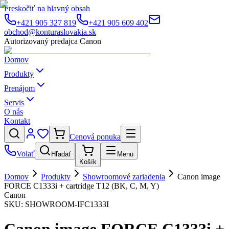
Preskočiť na hlavný obsah
+421 905 327 819
+421 905 609 402
obchod@konturaslovakia.sk
Autorizovaný predajca Canon
Domov
Produkty
Prenájom
Servis
O nás
Kontakt
Cenová ponuka
Volať
Hľadať
Menu
Košík
Domov
Produkty
Showroomové zariadenia
Canon image
FORCE C1333i + cartridge T12 (BK, C, M, Y)
Canon
SKU:
SHOWROOM-IFC1333I