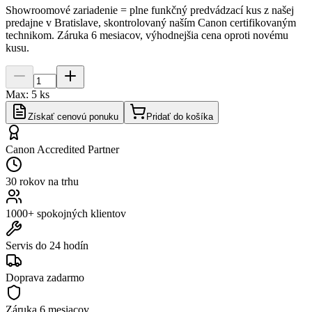
Showroomové zariadenie = plne funkčný predvádzací kus z našej
predajne v Bratislave, skontrolovaný naším Canon certifikovaným
technikom. Záruka
6 mesiacov
, výhodnejšia cena oproti novému
kusu.
Max:
5
ks
Získať cenovú ponuku
Pridať do košíka
Canon Accredited Partner
30 rokov na trhu
1000+ spokojných klientov
Servis do 24 hodín
Doprava zadarmo
Záruka
6 mesiacov