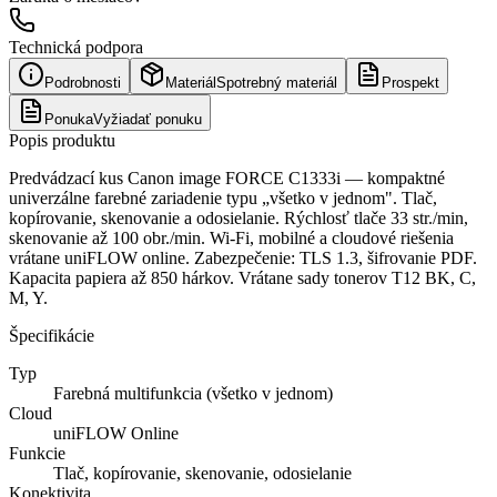
Technická podpora
Podrobnosti
Materiál
Spotrebný materiál
Prospekt
Ponuka
Vyžiadať ponuku
Popis produktu
Predvádzací kus Canon image FORCE C1333i — kompaktné
univerzálne farebné zariadenie typu „všetko v jednom". Tlač,
kopírovanie, skenovanie a odosielanie. Rýchlosť tlače 33 str./min,
skenovanie až 100 obr./min. Wi-Fi, mobilné a cloudové riešenia
vrátane uniFLOW online. Zabezpečenie: TLS 1.3, šifrovanie PDF.
Kapacita papiera až 850 hárkov. Vrátane sady tonerov T12 BK, C,
M, Y.
Špecifikácie
Typ
Farebná multifunkcia (všetko v jednom)
Cloud
uniFLOW Online
Funkcie
Tlač, kopírovanie, skenovanie, odosielanie
Konektivita