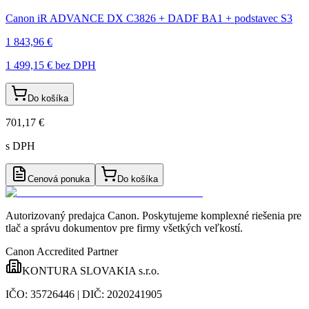
Canon iR ADVANCE DX C3826 + DADF BA1 + podstavec S3
1 843,96 €
1 499,15 €
bez DPH
Do košíka
701,17 €
s DPH
Cenová ponuka
Do košíka
Autorizovaný predajca Canon
. Poskytujeme komplexné riešenia pre
tlač a správu dokumentov pre firmy všetkých veľkostí.
Canon Accredited Partner
KONTURA SLOVAKIA s.r.o.
IČO:
35726446
| DIČ:
2020241905