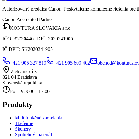
Autorizovaný predajca Canon
. Poskytujeme komplexné riešenia pre t
Canon Accredited Partner
KONTURA SLOVAKIA s.r.o.
IČO:
35726446
| DIČ:
2020241905
IČ DPH:
SK2020241905
+421 905 327 819
+421 905 609 402
obchod@konturaslov
Vietnamská 3
821 04
Bratislava
Slovenská republika
Po - Pi: 9:00 - 17:00
Produkty
Multifunkčné zariadenia
Tlačiarne
Skenery
Spotrebný materiál