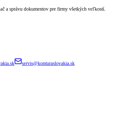
lač a správu dokumentov pre firmy všetkých veľkostí.
akia.sk
servis@konturaslovakia.sk