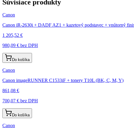
Súvisiace produkty
Canon
Canon iR-2630i + DADF AZ1 + kazetový podstavec + vnútorný fin
1 205,52 €
980,09 €
bez DPH
Do košíka
Canon
Canon imageRUNNER C1533iF + tonery T10L (BK, C, M, Y)
861,08 €
700,07 €
bez DPH
Do košíka
Canon