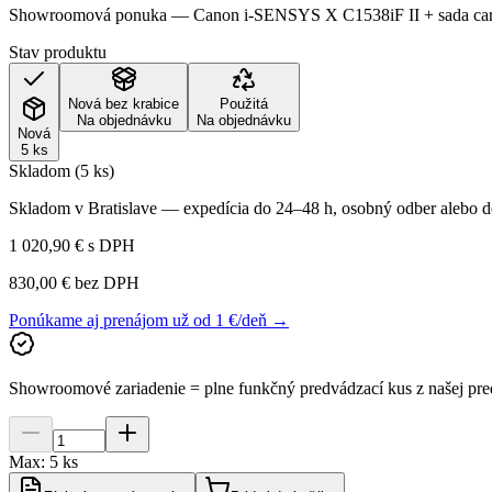
Showroomová ponuka — Canon i-SENSYS X C1538iF II + sada car
Stav produktu
Nová bez krabice
Použitá
Na objednávku
Na objednávku
Nová
5 ks
Skladom (5 ks)
Skladom v Bratislave — expedícia do 24–48 h, osobný odber alebo do
1 020,90 €
s DPH
830,00 €
bez DPH
Ponúkame aj prenájom už od 1 €/deň →
Showroomové zariadenie = plne funkčný predvádzací kus z našej pre
Max:
5
ks