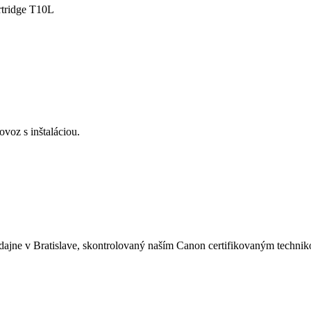
tridge T10L
voz s inštaláciou.
dajne v Bratislave, skontrolovaný naším Canon certifikovaným techni