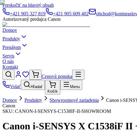
Preskočiť na hlavný obsah
+421 905 327 819
+421 905 609 402
obchod@konturaslov
Autorizovaný predajca Canon
Domov
Produkty
Prenájom
Servis
O nás
Kontakt
Cenová ponuka
Volať
Hľadať
Menu
Košík
Domov
Produkty
Showroomové zariadenia
Canon i-SENSY
Canon
SKU:
CANON-I-SENSYS-C1538IF-II-SHOWROOM
Canon i-SENSYS X C1538iF II 