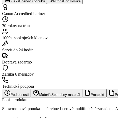
Získať cenovú ponuku
Pridať do košíka
Canon Accredited Partner
30 rokov na trhu
1000+ spokojných klientov
Servis do 24 hodín
Doprava zadarmo
Záruka
6 mesiacov
Technická podpora
Podrobnosti
Materiál
Spotrebný materiál
Prospekt
P
Popis produktu
Showroomová ponuka — farebné laserové multifunkčné zariadenie A