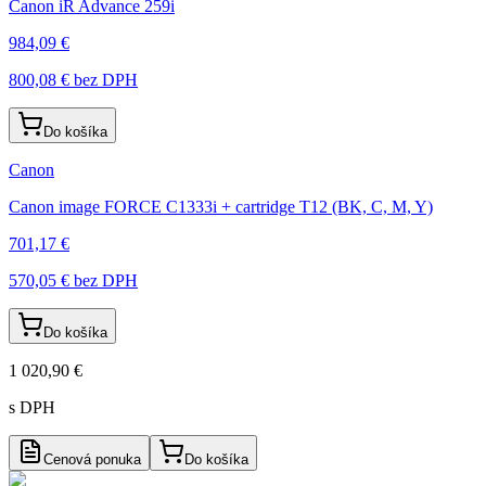
Canon iR Advance 259i
984,09 €
800,08 €
bez DPH
Do košíka
Canon
Canon image FORCE C1333i + cartridge T12 (BK, C, M, Y)
701,17 €
570,05 €
bez DPH
Do košíka
1 020,90 €
s DPH
Cenová ponuka
Do košíka