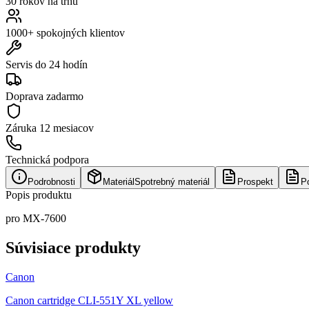
30 rokov na trhu
1000+ spokojných klientov
Servis do 24 hodín
Doprava zadarmo
Záruka
12 mesiacov
Technická podpora
Podrobnosti
Materiál
Spotrebný materiál
Prospekt
P
Popis produktu
pro MX-7600
Súvisiace produkty
Canon
Canon cartridge CLI-551Y XL yellow