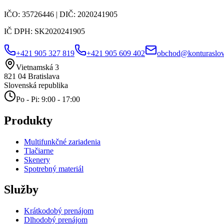
IČO:
35726446
| DIČ:
2020241905
IČ DPH:
SK2020241905
+421 905 327 819
+421 905 609 402
obchod@konturaslov
Vietnamská 3
821 04
Bratislava
Slovenská republika
Po - Pi: 9:00 - 17:00
Produkty
Multifunkčné zariadenia
Tlačiarne
Skenery
Spotrebný materiál
Služby
Krátkodobý prenájom
Dlhodobý prenájom