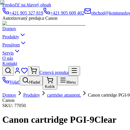
Preskočiť na hlavný obsah
+421 905 327 819
+421 905 609 402
obchod@konturaslov
Autorizovaný predajca Canon
Domov
Produkty
Prenájom
Servis
O nás
Kontakt
Cenová ponuka
Volať
Hľadať
Menu
Košík
Domov
Produkty
cartridge atrament.
Canon cartridge PGI-9
Canon
SKU:
77050
Canon cartridge PGI-9Clear