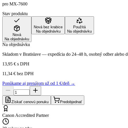
pro MX-7600
Stav produktu
Nová bez krabice
Použitá
Na objednávku
Na objednávku
Nová
Na objednávku
Na objednávku
Skladom v Bratislave — expedícia do 24–48 h, osobný odber alebo do
13,95 €
s DPH
11,34 €
bez DPH
Ponúkame aj prenájom už od 1 €/deň →
Získať cenovú ponuku
Predobjednať
Canon Accredited Partner