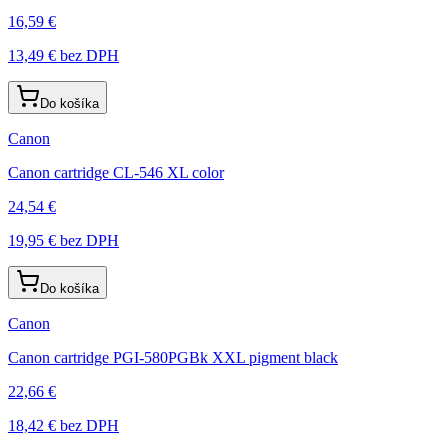
16,59 €
13,49 €
bez DPH
Do košíka
Canon
Canon cartridge CL-546 XL color
24,54 €
19,95 €
bez DPH
Do košíka
Canon
Canon cartridge PGI-580PGBk XXL pigment black
22,66 €
18,42 €
bez DPH