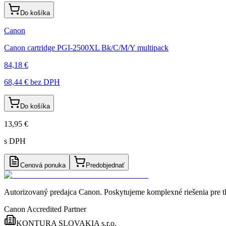
Do košíka
Canon
Canon cartridge PGI-2500XL Bk/C/M/Y multipack
84,18 €
68,44 €
bez DPH
Do košíka
13,95 €
s DPH
Cenová ponuka
Predobjednať
Autorizovaný predajca Canon
. Poskytujeme komplexné riešenia pre t
Canon Accredited Partner
KONTURA SLOVAKIA s.r.o.