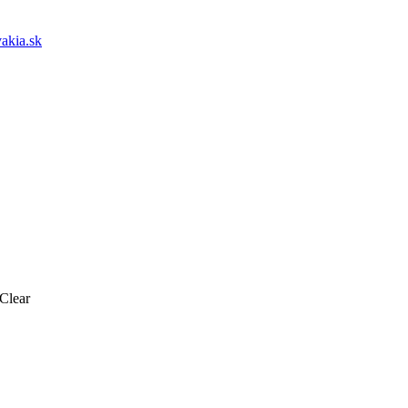
akia.sk
Clear