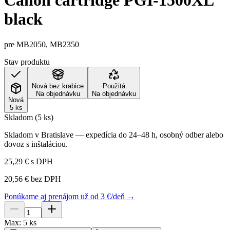
Canon cartridge PGI-1500XL
black
pre MB2050, MB2350
Stav produktu
Nová bez krabice
Použitá
Na objednávku
Na objednávku
Nová
5 ks
Skladom (5 ks)
Skladom v Bratislave — expedícia do 24–48 h, osobný odber alebo
dovoz s inštaláciou.
25,29 €
s DPH
20,56 €
bez DPH
Ponúkame aj prenájom už od 3 €/deň →
Max:
5
ks