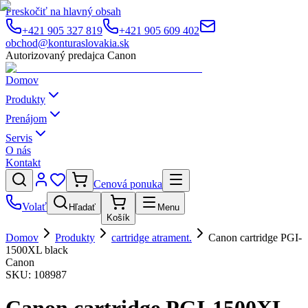
Preskočiť na hlavný obsah
+421 905 327 819
+421 905 609 402
obchod@konturaslovakia.sk
Autorizovaný predajca Canon
Domov
Produkty
Prenájom
Servis
O nás
Kontakt
Cenová ponuka
Volať
Hľadať
Menu
Košík
Domov
Produkty
cartridge atrament.
Canon cartridge PGI-
1500XL black
Canon
SKU:
108987