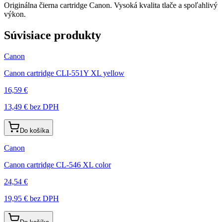
Originálna čierna cartridge Canon. Vysoká kvalita tlače a spoľahlivý
výkon.
Súvisiace produkty
Canon
Canon cartridge CLI-551Y XL yellow
16,59 €
13,49 €
bez DPH
Do košíka
Canon
Canon cartridge CL-546 XL color
24,54 €
19,95 €
bez DPH