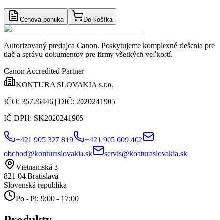
Cenová ponuka
Do košíka
Autorizovaný predajca Canon
. Poskytujeme komplexné riešenia pre
tlač a správu dokumentov pre firmy všetkých veľkostí.
Canon Accredited Partner
KONTURA SLOVAKIA s.r.o.
IČO:
35726446
| DIČ:
2020241905
IČ DPH:
SK2020241905
+421 905 327 819
+421 905 609 402
obchod@konturaslovakia.sk
servis@konturaslovakia.sk
Vietnamská 3
821 04
Bratislava
Slovenská republika
Po - Pi: 9:00 - 17:00
Produkty