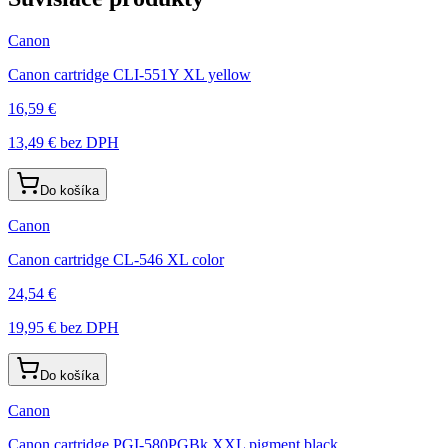
Canon
Canon cartridge CLI-551Y XL yellow
16,59 €
13,49 €
bez DPH
Do košíka
Canon
Canon cartridge CL-546 XL color
24,54 €
19,95 €
bez DPH
Do košíka
Canon
Canon cartridge PGI-580PGBk XXL pigment black