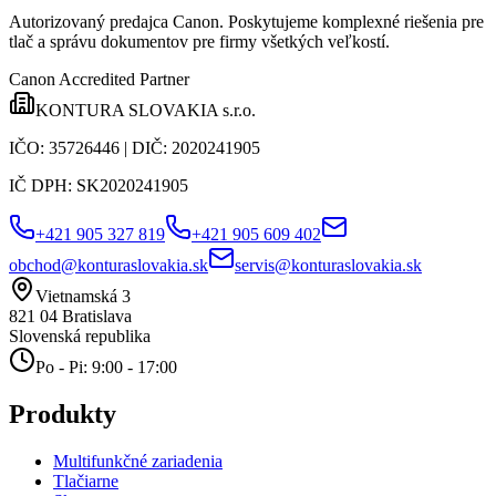
Autorizovaný predajca Canon
. Poskytujeme komplexné riešenia pre
tlač a správu dokumentov pre firmy všetkých veľkostí.
Canon Accredited Partner
KONTURA SLOVAKIA s.r.o.
IČO:
35726446
| DIČ:
2020241905
IČ DPH:
SK2020241905
+421 905 327 819
+421 905 609 402
obchod@konturaslovakia.sk
servis@konturaslovakia.sk
Vietnamská 3
821 04
Bratislava
Slovenská republika
Po - Pi: 9:00 - 17:00
Produkty
Multifunkčné zariadenia
Tlačiarne