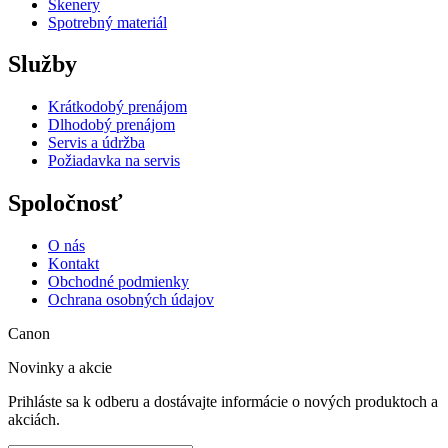
Skenery
Spotrebný materiál
Služby
Krátkodobý prenájom
Dlhodobý prenájom
Servis a údržba
Požiadavka na servis
Spoločnosť
O nás
Kontakt
Obchodné podmienky
Ochrana osobných údajov
Canon
Novinky a akcie
Prihláste sa k odberu a dostávajte informácie o nových produktoch a
akciách.