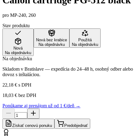
Canon cartridge PG-512 black
pro MP-240, 260
Stav produktu
Nová bez krabice
Použitá
Na objednávku
Na objednávku
Nová
Na objednávku
Na objednávku
Skladom v Bratislave — expedícia do 24–48 h, osobný odber alebo
dovoz s inštaláciou.
22,18 €
s DPH
18,03 €
bez DPH
Ponúkame aj prenájom už od 1 €/deň →
Získať cenovú ponuku
Predobjednať