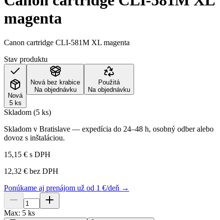
Canon cartridge CLI-581M XL
magenta
Canon cartridge CLI-581M XL magenta
Stav produktu
Nová bez krabice
Použitá
Na objednávku
Na objednávku
Nová
5 ks
Skladom (5 ks)
Skladom v Bratislave — expedícia do 24–48 h, osobný odber alebo
dovoz s inštaláciou.
15,15 €
s DPH
12,32 €
bez DPH
Ponúkame aj prenájom už od 1 €/deň →
Max:
5
ks