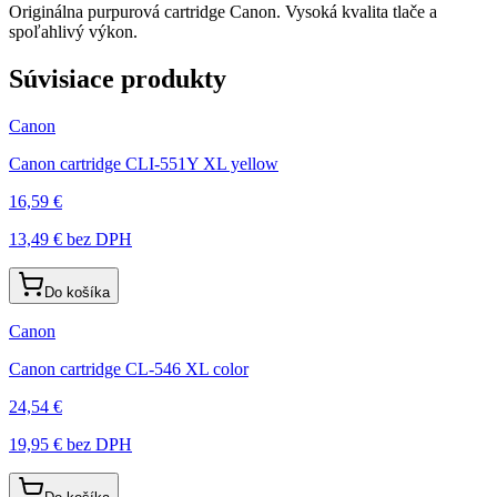
Originálna purpurová cartridge Canon. Vysoká kvalita tlače a
spoľahlivý výkon.
Súvisiace produkty
Canon
Canon cartridge CLI-551Y XL yellow
16,59 €
13,49 €
bez DPH
Do košíka
Canon
Canon cartridge CL-546 XL color
24,54 €
19,95 €
bez DPH