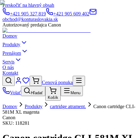
Preskočiť na hlavný obsah
+421 905 327 819
+421 905 609 402
obchod@konturaslovakia.sk
Autorizovaný predajca Canon
Domov
Produkty
Prenájom
Servis
O nás
Kontakt
Cenová ponuka
Volať
Hľadať
Menu
Košík
Domov
Produkty
cartridge atrament.
Canon cartridge CLI-
581M XL magenta
Canon
SKU:
118281