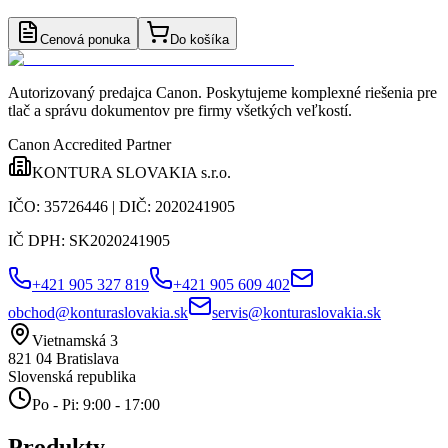
Cenová ponuka
Do košíka
Autorizovaný predajca Canon
. Poskytujeme komplexné riešenia pre
tlač a správu dokumentov pre firmy všetkých veľkostí.
Canon Accredited Partner
KONTURA SLOVAKIA s.r.o.
IČO:
35726446
| DIČ:
2020241905
IČ DPH:
SK2020241905
+421 905 327 819
+421 905 609 402
obchod@konturaslovakia.sk
servis@konturaslovakia.sk
Vietnamská 3
821 04
Bratislava
Slovenská republika
Po - Pi: 9:00 - 17:00
Produkty