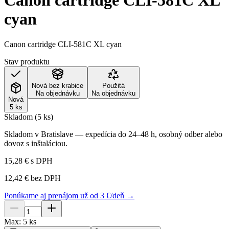
Canon cartridge CLI-581C XL
cyan
Canon cartridge CLI-581C XL cyan
Stav produktu
Nová bez krabice
Použitá
Na objednávku
Na objednávku
Nová
5 ks
Skladom (5 ks)
Skladom v Bratislave — expedícia do 24–48 h, osobný odber alebo
dovoz s inštaláciou.
15,28 €
s DPH
12,42 €
bez DPH
Ponúkame aj prenájom už od 3 €/deň →
Max:
5
ks