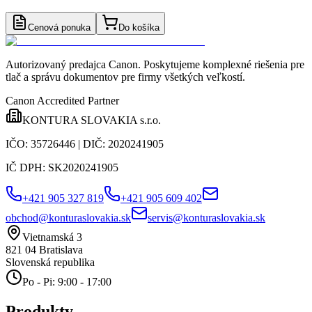
Cenová ponuka
Do košíka
Autorizovaný predajca Canon
. Poskytujeme komplexné riešenia pre
tlač a správu dokumentov pre firmy všetkých veľkostí.
Canon Accredited Partner
KONTURA SLOVAKIA s.r.o.
IČO:
35726446
| DIČ:
2020241905
IČ DPH:
SK2020241905
+421 905 327 819
+421 905 609 402
obchod@konturaslovakia.sk
servis@konturaslovakia.sk
Vietnamská 3
821 04
Bratislava
Slovenská republika
Po - Pi: 9:00 - 17:00
Produkty