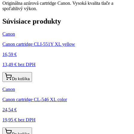
Originálna azúrová cartridge Canon. Vysoká kvalita tlače a
spoľahlivý výkon.
Súvisiace produkty
Canon
Canon cartridge CLI-551Y XL yellow
16,59 €
13,49 €
bez DPH
Do košíka
Canon
Canon cartridge CL-546 XL color
24,54 €
19,95 €
bez DPH