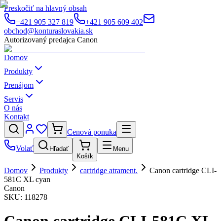
Preskočiť na hlavný obsah
+421 905 327 819
+421 905 609 402
obchod@konturaslovakia.sk
Autorizovaný predajca Canon
Domov
Produkty
Prenájom
Servis
O nás
Kontakt
Cenová ponuka
Volať
Hľadať
Menu
Košík
Domov
Produkty
cartridge atrament.
Canon cartridge CLI-
581C XL cyan
Canon
SKU:
118278