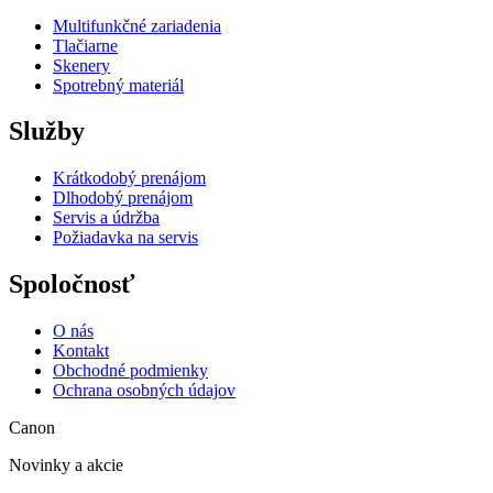
Multifunkčné zariadenia
Tlačiarne
Skenery
Spotrebný materiál
Služby
Krátkodobý prenájom
Dlhodobý prenájom
Servis a údržba
Požiadavka na servis
Spoločnosť
O nás
Kontakt
Obchodné podmienky
Ochrana osobných údajov
Canon
Novinky a akcie