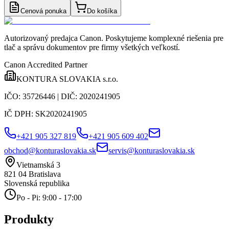
Cenová ponuka
Do košíka
Autorizovaný predajca Canon
. Poskytujeme komplexné riešenia pre
tlač a správu dokumentov pre firmy všetkých veľkostí.
Canon Accredited Partner
KONTURA SLOVAKIA s.r.o.
IČO:
35726446
| DIČ:
2020241905
IČ DPH:
SK2020241905
+421 905 327 819
+421 905 609 402
obchod@konturaslovakia.sk
servis@konturaslovakia.sk
Vietnamská 3
821 04
Bratislava
Slovenská republika
Po - Pi: 9:00 - 17:00
Produkty