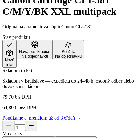
Canon cartridge CLI-581
C/M/Y/BK XXL multipack
Originálna atramentová náplň Canon CLI-581.
Stav produktu
Nová bez krabice
Použitá
Na objednávku
Na objednávku
Nová
5 ks
Skladom (5 ks)
Skladom v Bratislave — expedícia do 24–48 h, osobný odber alebo
dovoz s inštaláciou.
79,70 €
s DPH
64,80 €
bez DPH
Ponúkame aj prenájom už od 3 €/deň →
Max:
5
ks