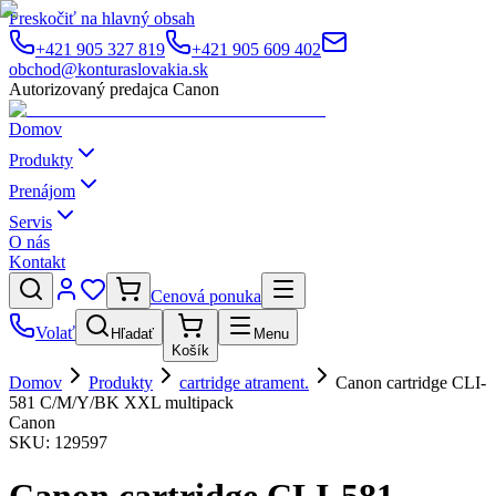
Preskočiť na hlavný obsah
+421 905 327 819
+421 905 609 402
obchod@konturaslovakia.sk
Autorizovaný predajca Canon
Domov
Produkty
Prenájom
Servis
O nás
Kontakt
Cenová ponuka
Volať
Hľadať
Menu
Košík
Domov
Produkty
cartridge atrament.
Canon cartridge CLI-
581 C/M/Y/BK XXL multipack
Canon
SKU:
129597