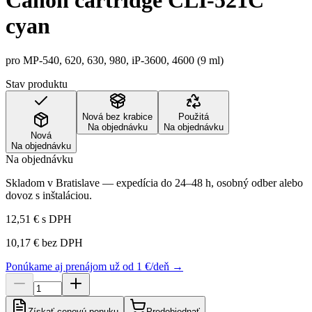
Canon cartridge CLI-521C
cyan
pro MP-540, 620, 630, 980, iP-3600, 4600 (9 ml)
Stav produktu
Nová bez krabice
Použitá
Na objednávku
Na objednávku
Nová
Na objednávku
Na objednávku
Skladom v Bratislave — expedícia do 24–48 h, osobný odber alebo
dovoz s inštaláciou.
12,51 €
s DPH
10,17 €
bez DPH
Ponúkame aj prenájom už od 1 €/deň →
Získať cenovú ponuku
Predobjednať