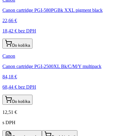
Canon cartridge PGI-580PGBk XXL pigment black
22,66 €
18,42 €
bez DPH
Do košíka
Canon
Canon cartridge PGI-2500XL Bk/C/M/Y multipack
84,18 €
68,44 €
bez DPH
Do košíka
12,51 €
s DPH