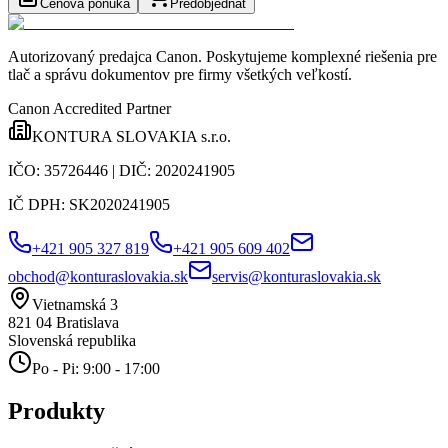
Cenová ponuka
Predobjednať
Autorizovaný predajca Canon
. Poskytujeme komplexné riešenia pre
tlač a správu dokumentov pre firmy všetkých veľkostí.
Canon Accredited Partner
KONTURA SLOVAKIA s.r.o.
IČO:
35726446
| DIČ:
2020241905
IČ DPH:
SK2020241905
+421 905 327 819
+421 905 609 402
obchod@konturaslovakia.sk
servis@konturaslovakia.sk
Vietnamská 3
821 04
Bratislava
Slovenská republika
Po - Pi: 9:00 - 17:00
Produkty