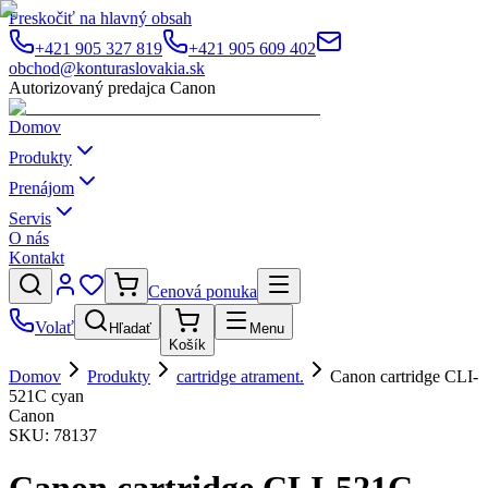
Preskočiť na hlavný obsah
+421 905 327 819
+421 905 609 402
obchod@konturaslovakia.sk
Autorizovaný predajca Canon
Domov
Produkty
Prenájom
Servis
O nás
Kontakt
Cenová ponuka
Volať
Hľadať
Menu
Košík
Domov
Produkty
cartridge atrament.
Canon cartridge CLI-
521C cyan
Canon
SKU:
78137