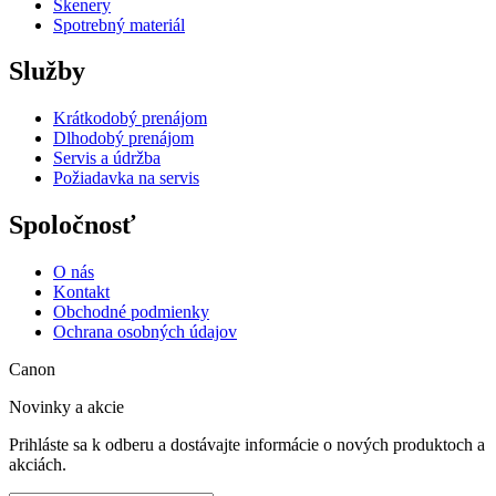
Skenery
Spotrebný materiál
Služby
Krátkodobý prenájom
Dlhodobý prenájom
Servis a údržba
Požiadavka na servis
Spoločnosť
O nás
Kontakt
Obchodné podmienky
Ochrana osobných údajov
Canon
Novinky a akcie
Prihláste sa k odberu a dostávajte informácie o nových produktoch a
akciách.