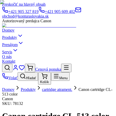
Preskočiť na hlavný obsah
+421 905 327 819
+421 905 609 402
obchod@konturaslovakia.sk
Autorizovaný predajca Canon
Domov
Produkty
Prenájom
Servis
O nás
Kontakt
Cenová ponuka
Volať
Hľadať
Menu
Košík
Domov
Produkty
cartridge atrament.
Canon cartridge CL-
513 color
Canon
SKU:
78132