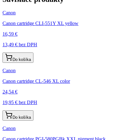
Canon
Canon cartridge CLI-551Y XL yellow
16,59 €
13,49 €
bez DPH
Do košíka
Canon
Canon cartridge CL-546 XL color
24,54 €
19,95 €
bez DPH
Do košíka
Canon
Canon cartridge PGI-580PGBk XXL pigment black