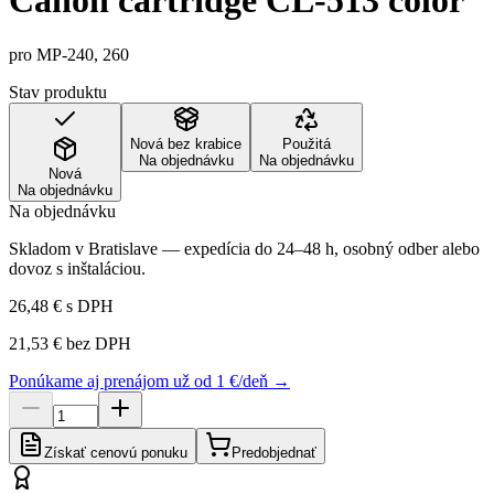
Canon cartridge CL-513 color
pro MP-240, 260
Stav produktu
Nová bez krabice
Použitá
Na objednávku
Na objednávku
Nová
Na objednávku
Na objednávku
Skladom v Bratislave — expedícia do 24–48 h, osobný odber alebo
dovoz s inštaláciou.
26,48 €
s DPH
21,53 €
bez DPH
Ponúkame aj prenájom už od 1 €/deň →
Získať cenovú ponuku
Predobjednať