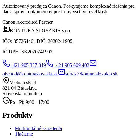
Autorizovaný predajca Canon
. Poskytujeme komplexné riešenia pre
tlač a správu dokumentov pre firmy všetkých veľkostí.
Canon Accredited Partner
KONTURA SLOVAKIA s.r.o.
IČO:
35726446
| DIČ:
2020241905
IČ DPH:
SK2020241905
+421 905 327 819
+421 905 609 402
obchod@konturaslovakia.sk
servis@konturaslovakia.sk
Vietnamská 3
821 04
Bratislava
Slovenská republika
Po - Pi: 9:00 - 17:00
Produkty
Multifunkčné zariadenia
Tlačiarne