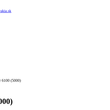
akia.sk
r 6100 (5000)
000)