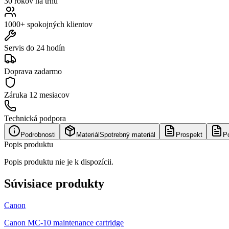
30 rokov na trhu
1000+ spokojných klientov
Servis do 24 hodín
Doprava zadarmo
Záruka
12 mesiacov
Technická podpora
Podrobnosti
Materiál
Spotrebný materiál
Prospekt
P
Popis produktu
Popis produktu nie je k dispozícii.
Súvisiace produkty
Canon
Canon MC-10 maintenance cartridge