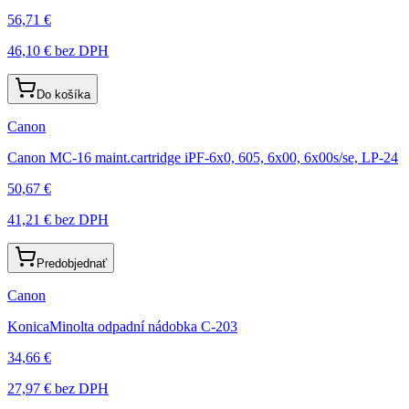
56,71 €
46,10 €
bez DPH
Do košíka
Canon
Canon MC-16 maint.cartridge iPF-6x0, 605, 6x00, 6x00s/se, LP-24
50,67 €
41,21 €
bez DPH
Predobjednať
Canon
KonicaMinolta odpadní nádobka C-203
34,66 €
27,97 €
bez DPH