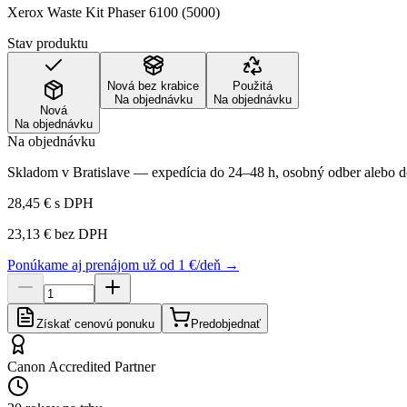
Xerox Waste Kit Phaser 6100 (5000)
Stav produktu
Nová bez krabice
Použitá
Na objednávku
Na objednávku
Nová
Na objednávku
Na objednávku
Skladom v Bratislave — expedícia do 24–48 h, osobný odber alebo do
28,45 €
s DPH
23,13 €
bez DPH
Ponúkame aj prenájom už od 1 €/deň →
Získať cenovú ponuku
Predobjednať
Canon Accredited Partner