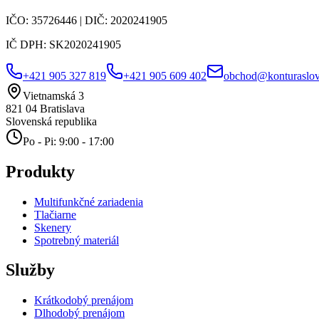
IČO:
35726446
| DIČ:
2020241905
IČ DPH:
SK2020241905
+421 905 327 819
+421 905 609 402
obchod@konturaslov
Vietnamská 3
821 04
Bratislava
Slovenská republika
Po - Pi: 9:00 - 17:00
Produkty
Multifunkčné zariadenia
Tlačiarne
Skenery
Spotrebný materiál
Služby
Krátkodobý prenájom
Dlhodobý prenájom