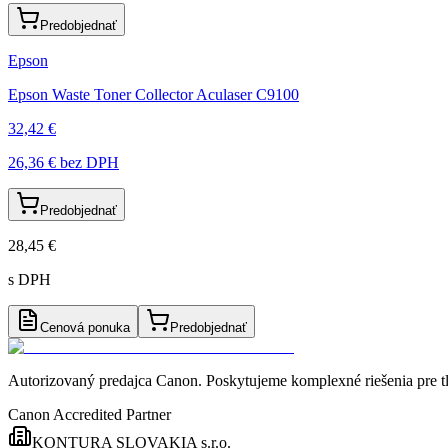
Predobjednať
Epson
Epson Waste Toner Collector Aculaser C9100
32,42 €
26,36 €
bez DPH
Predobjednať
28,45 €
s DPH
Cenová ponuka
Predobjednať
Autorizovaný predajca Canon
. Poskytujeme komplexné riešenia pre t
Canon Accredited Partner
KONTURA SLOVAKIA s.r.o.