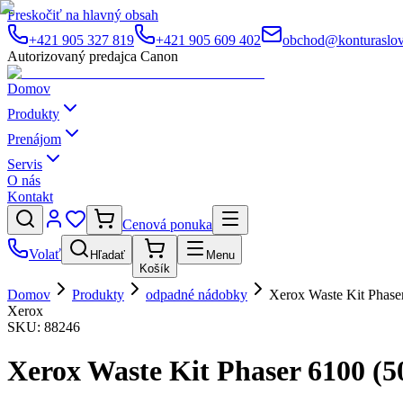
Preskočiť na hlavný obsah
+421 905 327 819
+421 905 609 402
obchod@konturaslov
Autorizovaný predajca Canon
Domov
Produkty
Prenájom
Servis
O nás
Kontakt
Cenová ponuka
Volať
Hľadať
Menu
Košík
Domov
Produkty
odpadné nádobky
Xerox Waste Kit Phase
Xerox
SKU:
88246
Xerox Waste Kit Phaser 6100 (5