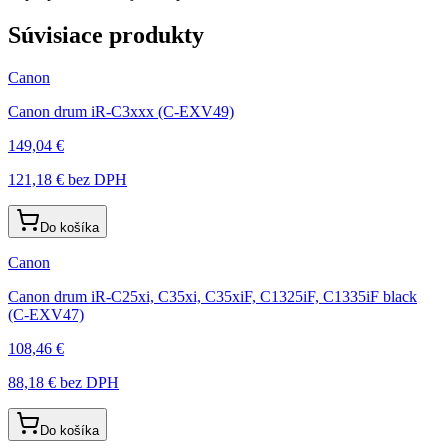
Súvisiace produkty
Canon
Canon drum iR-C3xxx (C-EXV49)
149,04 €
121,18 €
bez DPH
Do košíka
Canon
Canon drum iR-C25xi, C35xi, C35xiF, C1325iF, C1335iF black
(C-EXV47)
108,46 €
88,18 €
bez DPH
Do košíka