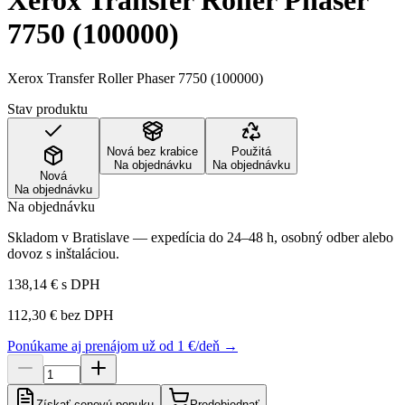
Xerox Transfer Roller Phaser
7750 (100000)
Xerox Transfer Roller Phaser 7750 (100000)
Stav produktu
Nová bez krabice
Použitá
Na objednávku
Na objednávku
Nová
Na objednávku
Na objednávku
Skladom v Bratislave — expedícia do 24–48 h, osobný odber alebo
dovoz s inštaláciou.
138,14 €
s DPH
112,30 €
bez DPH
Ponúkame aj prenájom už od 1 €/deň →
Získať cenovú ponuku
Predobjednať