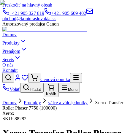
Preskočiť na hlavný obsah
+421 905 327 819
+421 905 609 402
obchod@konturaslovakia.sk
Autorizovaný predajca Canon
Domov
Produkty
Prenájom
Servis
O nás
Kontakt
Cenová ponuka
Volať
Hľadať
Menu
Košík
Domov
Produkty
válce a válc.jednotky
Xerox Transfer
Roller Phaser 7750 (100000)
Xerox
SKU:
88282