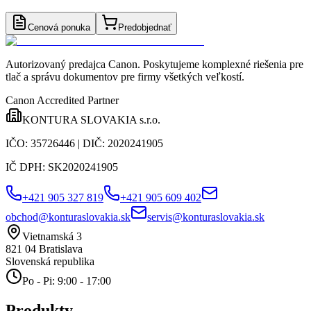
Cenová ponuka
Predobjednať
Autorizovaný predajca Canon
. Poskytujeme komplexné riešenia pre
tlač a správu dokumentov pre firmy všetkých veľkostí.
Canon Accredited Partner
KONTURA SLOVAKIA s.r.o.
IČO:
35726446
| DIČ:
2020241905
IČ DPH:
SK2020241905
+421 905 327 819
+421 905 609 402
obchod@konturaslovakia.sk
servis@konturaslovakia.sk
Vietnamská 3
821 04
Bratislava
Slovenská republika
Po - Pi: 9:00 - 17:00
Produkty