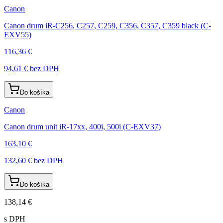
Canon
Canon drum iR-C256, C257, C259, C356, C357, C359 black (C-
EXV55)
116,36 €
94,61 €
bez DPH
Do košíka
Canon
Canon drum unit iR-17xx, 400i, 500i (C-EXV37)
163,10 €
132,60 €
bez DPH
Do košíka
138,14 €
s DPH