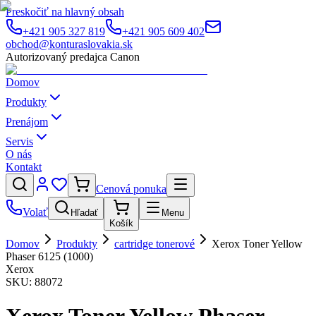
Preskočiť na hlavný obsah
+421 905 327 819
+421 905 609 402
obchod@konturaslovakia.sk
Autorizovaný predajca Canon
Domov
Produkty
Prenájom
Servis
O nás
Kontakt
Cenová ponuka
Volať
Hľadať
Menu
Košík
Domov
Produkty
cartridge tonerové
Xerox Toner Yellow
Phaser 6125 (1000)
Xerox
SKU:
88072