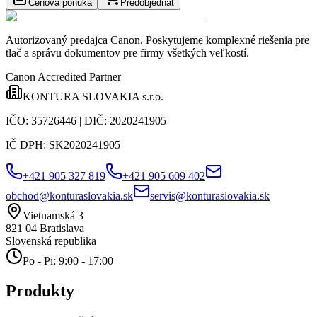
Cenová ponuka
Predobjednať
Autorizovaný predajca Canon
. Poskytujeme komplexné riešenia pre
tlač a správu dokumentov pre firmy všetkých veľkostí.
Canon Accredited Partner
KONTURA SLOVAKIA s.r.o.
IČO:
35726446
| DIČ:
2020241905
IČ DPH:
SK2020241905
+421 905 327 819
+421 905 609 402
obchod@konturaslovakia.sk
servis@konturaslovakia.sk
Vietnamská 3
821 04
Bratislava
Slovenská republika
Po - Pi: 9:00 - 17:00
Produkty