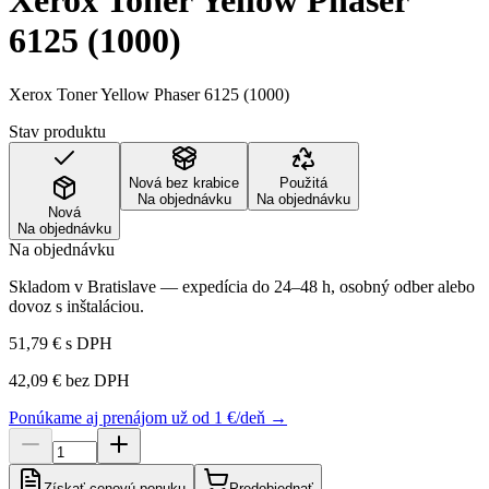
Xerox Toner Yellow Phaser
6125 (1000)
Xerox Toner Yellow Phaser 6125 (1000)
Stav produktu
Nová bez krabice
Použitá
Na objednávku
Na objednávku
Nová
Na objednávku
Na objednávku
Skladom v Bratislave — expedícia do 24–48 h, osobný odber alebo
dovoz s inštaláciou.
51,79 €
s DPH
42,09 €
bez DPH
Ponúkame aj prenájom už od 1 €/deň →
Získať cenovú ponuku
Predobjednať