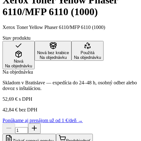
Xerox Toner Yellow Phaser
6110/MFP 6110 (1000)
Xerox Toner Yellow Phaser 6110/MFP 6110 (1000)
Stav produktu
Nová bez krabice
Použitá
Na objednávku
Na objednávku
Nová
Na objednávku
Na objednávku
Skladom v Bratislave — expedícia do 24–48 h, osobný odber alebo
dovoz s inštaláciou.
52,69 €
s DPH
42,84 €
bez DPH
Ponúkame aj prenájom už od 1 €/deň →
Získať cenovú ponuku
Predobjednať