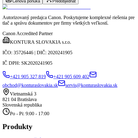
Cenová ponuka
Predobjednať
Autorizovaný predajca Canon
. Poskytujeme komplexné riešenia pre
tlač a správu dokumentov pre firmy všetkých veľkostí.
Canon Accredited Partner
KONTURA SLOVAKIA s.r.o.
IČO:
35726446
| DIČ:
2020241905
IČ DPH:
SK2020241905
+421 905 327 819
+421 905 609 402
obchod@konturaslovakia.sk
servis@konturaslovakia.sk
Vietnamská 3
821 04
Bratislava
Slovenská republika
Po - Pi: 9:00 - 17:00
Produkty