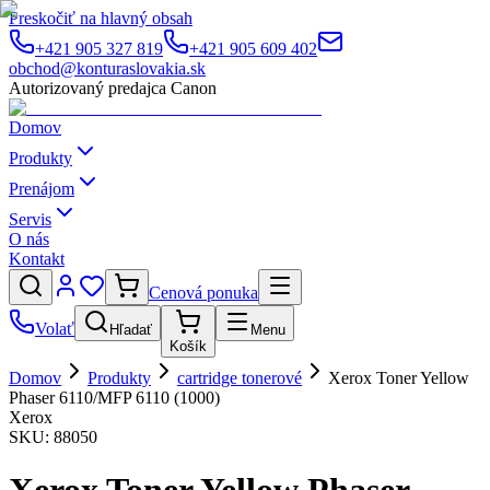
Preskočiť na hlavný obsah
+421 905 327 819
+421 905 609 402
obchod@konturaslovakia.sk
Autorizovaný predajca Canon
Domov
Produkty
Prenájom
Servis
O nás
Kontakt
Cenová ponuka
Volať
Hľadať
Menu
Košík
Domov
Produkty
cartridge tonerové
Xerox Toner Yellow
Phaser 6110/MFP 6110 (1000)
Xerox
SKU:
88050