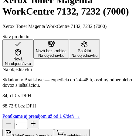
Xerox Toner Magenta
WorkCentre 7132, 7232 (7000)
Xerox Toner Magenta WorkCentre 7132, 7232 (7000)
Stav produktu
Nová bez krabice
Použitá
Na objednávku
Na objednávku
Nová
Na objednávku
Na objednávku
Skladom v Bratislave — expedícia do 24–48 h, osobný odber alebo
dovoz s inštaláciou.
84,51 €
s DPH
68,72 €
bez DPH
Ponúkame aj prenájom už od 1 €/deň →
Získať cenovú ponuku
Predobjednať