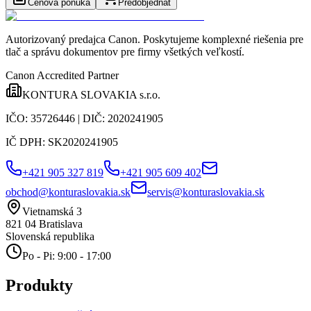
Cenová ponuka
Predobjednať
Autorizovaný predajca Canon
. Poskytujeme komplexné riešenia pre
tlač a správu dokumentov pre firmy všetkých veľkostí.
Canon Accredited Partner
KONTURA SLOVAKIA s.r.o.
IČO:
35726446
| DIČ:
2020241905
IČ DPH:
SK2020241905
+421 905 327 819
+421 905 609 402
obchod@konturaslovakia.sk
servis@konturaslovakia.sk
Vietnamská 3
821 04
Bratislava
Slovenská republika
Po - Pi: 9:00 - 17:00
Produkty