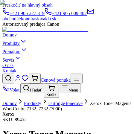
Preskočiť na hlavný obsah
+421 905 327 819
+421 905 609 402
obchod@konturaslovakia.sk
Autorizovaný predajca Canon
Domov
Produkty
Prenájom
Servis
O nás
Kontakt
Cenová ponuka
Volať
Hľadať
Menu
Košík
Domov
Produkty
cartridge tonerové
Xerox Toner Magenta
WorkCentre 7132, 7232 (7000)
Xerox
SKU:
89452