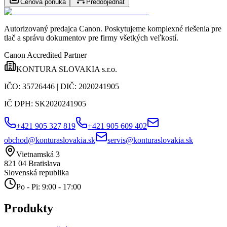
Cenová ponuka
Predobjednať
Autorizovaný predajca Canon
. Poskytujeme komplexné riešenia pre
tlač a správu dokumentov pre firmy všetkých veľkostí.
Canon Accredited Partner
KONTURA SLOVAKIA s.r.o.
IČO:
35726446
| DIČ:
2020241905
IČ DPH:
SK2020241905
+421 905 327 819
+421 905 609 402
obchod@konturaslovakia.sk
servis@konturaslovakia.sk
Vietnamská 3
821 04
Bratislava
Slovenská republika
Po - Pi: 9:00 - 17:00
Produkty