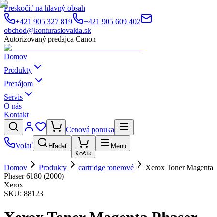
Preskočiť na hlavný obsah
+421 905 327 819
+421 905 609 402
obchod@konturaslovakia.sk
Autorizovaný predajca Canon
Domov
Produkty
Prenájom
Servis
O nás
Kontakt
Cenová ponuka
Volať
Hľadať
Menu
Košík
Domov
Produkty
cartridge tonerové
Xerox Toner Magenta
Phaser 6180 (2000)
Xerox
SKU:
88123