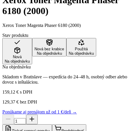
Xerox Toner Magenta Phaser
6180 (2000)
Xerox Toner Magenta Phaser 6180 (2000)
Stav produktu
Nová bez krabice
Použitá
Na objednávku
Na objednávku
Nová
Na objednávku
Na objednávku
Skladom v Bratislave — expedícia do 24–48 h, osobný odber alebo
dovoz s inštaláciou.
159,12 €
s DPH
129,37 €
bez DPH
Ponúkame aj prenájom už od 1 €/deň →
Získať cenovú ponuku
Predobjednať