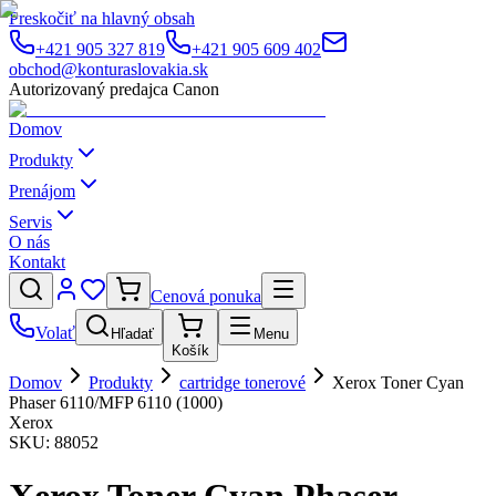
Preskočiť na hlavný obsah
+421 905 327 819
+421 905 609 402
obchod@konturaslovakia.sk
Autorizovaný predajca Canon
Domov
Produkty
Prenájom
Servis
O nás
Kontakt
Cenová ponuka
Volať
Hľadať
Menu
Košík
Domov
Produkty
cartridge tonerové
Xerox Toner Cyan
Phaser 6110/MFP 6110 (1000)
Xerox
SKU:
88052