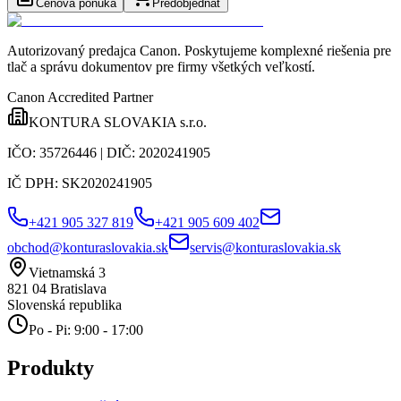
Cenová ponuka
Predobjednať
Autorizovaný predajca Canon
. Poskytujeme komplexné riešenia pre
tlač a správu dokumentov pre firmy všetkých veľkostí.
Canon Accredited Partner
KONTURA SLOVAKIA s.r.o.
IČO:
35726446
| DIČ:
2020241905
IČ DPH:
SK2020241905
+421 905 327 819
+421 905 609 402
obchod@konturaslovakia.sk
servis@konturaslovakia.sk
Vietnamská 3
821 04
Bratislava
Slovenská republika
Po - Pi: 9:00 - 17:00
Produkty