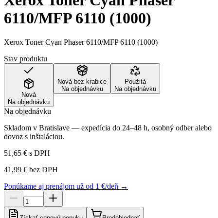
Xerox Toner Cyan Phaser
6110/MFP 6110 (1000)
Xerox Toner Cyan Phaser 6110/MFP 6110 (1000)
Stav produktu
Nová bez krabice
Použitá
Na objednávku
Na objednávku
Nová
Na objednávku
Na objednávku
Skladom v Bratislave — expedícia do 24–48 h, osobný odber alebo
dovoz s inštaláciou.
51,65 €
s DPH
41,99 €
bez DPH
Ponúkame aj prenájom už od 1 €/deň →
Získať cenovú ponuku
Predobjednať