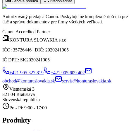
Cenová ponuka
Predobjednať
Autorizovaný predajca Canon
. Poskytujeme komplexné riešenia pre
tlač a správu dokumentov pre firmy všetkých veľkostí.
Canon Accredited Partner
KONTURA SLOVAKIA s.r.o.
IČO:
35726446
| DIČ:
2020241905
IČ DPH:
SK2020241905
+421 905 327 819
+421 905 609 402
obchod@konturaslovakia.sk
servis@konturaslovakia.sk
Vietnamská 3
821 04
Bratislava
Slovenská republika
Po - Pi: 9:00 - 17:00
Produkty