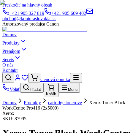
Preskočiť na hlavný obsah
+421 905 327 819
+421 905 609 402
obchod@konturaslovakia.sk
Autorizovaný predajca Canon
Domov
Produkty
Prenájom
Servis
O nás
Kontakt
Cenová ponuka
Volať
Hľadať
Menu
Košík
Domov
Produkty
cartridge tonerové
Xerox Toner Black
WorkCentre Pro416 (2x5000)
Xerox
SKU:
87995