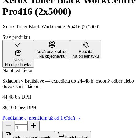
Xerox Toner Black WorkCentre
Pro416 (2x5000)
Xerox Toner Black WorkCentre Pro416 (2x5000)
Stav produktu
Nová bez krabice
Použitá
Na objednávku
Na objednávku
Nová
Na objednávku
Na objednávku
Skladom v Bratislave — expedícia do 24–48 h, osobný odber alebo
dovoz s inštaláciou.
44,48 €
s DPH
36,16 €
bez DPH
Ponúkame aj prenájom už od 1 €/deň →
Získať cenovú ponuku
Predobjednať