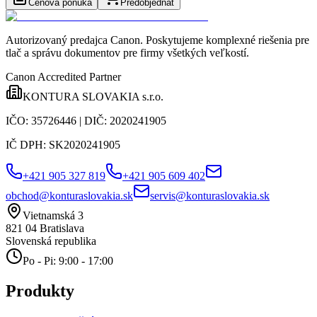
Cenová ponuka
Predobjednať
Autorizovaný predajca Canon
. Poskytujeme komplexné riešenia pre
tlač a správu dokumentov pre firmy všetkých veľkostí.
Canon Accredited Partner
KONTURA SLOVAKIA s.r.o.
IČO:
35726446
| DIČ:
2020241905
IČ DPH:
SK2020241905
+421 905 327 819
+421 905 609 402
obchod@konturaslovakia.sk
servis@konturaslovakia.sk
Vietnamská 3
821 04
Bratislava
Slovenská republika
Po - Pi: 9:00 - 17:00
Produkty