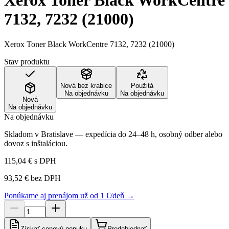
Xerox Toner Black WorkCentre
7132, 7232 (21000)
Xerox Toner Black WorkCentre 7132, 7232 (21000)
Stav produktu
Nová bez krabice
Použitá
Na objednávku
Na objednávku
Nová
Na objednávku
Na objednávku
Skladom v Bratislave — expedícia do 24–48 h, osobný odber alebo
dovoz s inštaláciou.
115,04 €
s DPH
93,52 €
bez DPH
Ponúkame aj prenájom už od 1 €/deň →
Získať cenovú ponuku
Predobjednať