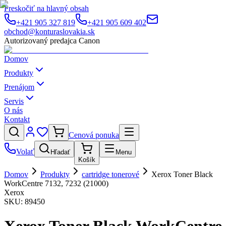
Preskočiť na hlavný obsah
+421 905 327 819
+421 905 609 402
obchod@konturaslovakia.sk
Autorizovaný predajca Canon
Domov
Produkty
Prenájom
Servis
O nás
Kontakt
Cenová ponuka
Volať
Hľadať
Menu
Košík
Domov
Produkty
cartridge tonerové
Xerox Toner Black
WorkCentre 7132, 7232 (21000)
Xerox
SKU:
89450