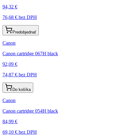
94,32 €
76,68 €
bez DPH
Predobjednať
Canon
Canon cartridge 067H black
92,09 €
74,87 €
bez DPH
Do košíka
Canon
Canon cartridge 054H black
84,99 €
69,10 €
bez DPH