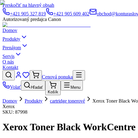
Preskočiť na hlavný obsah
+421 905 327 819
+421 905 609 402
obchod@konturaslov
Autorizovaný predajca Canon
Domov
Produkty
Prenájom
Servis
O nás
Kontakt
Cenová ponuka
Volať
Hľadať
Menu
Košík
Domov
Produkty
cartridge tonerové
Xerox Toner Black Wo
Xerox
SKU:
87998
Xerox Toner Black WorkCentre