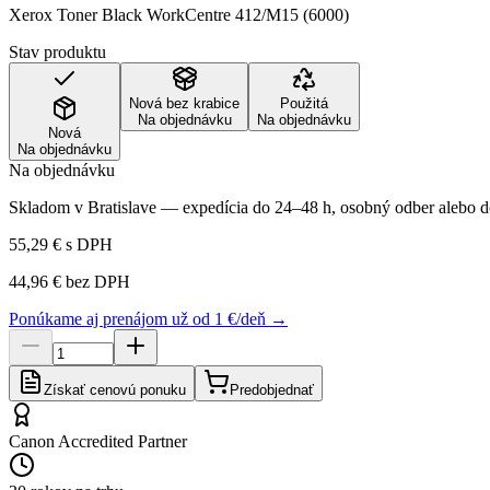
Xerox Toner Black WorkCentre 412/M15 (6000)
Stav produktu
Nová bez krabice
Použitá
Na objednávku
Na objednávku
Nová
Na objednávku
Na objednávku
Skladom v Bratislave — expedícia do 24–48 h, osobný odber alebo do
55,29 €
s DPH
44,96 €
bez DPH
Ponúkame aj prenájom už od 1 €/deň →
Získať cenovú ponuku
Predobjednať
Canon Accredited Partner