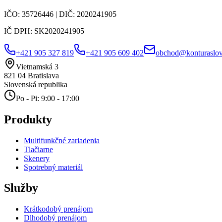
IČO:
35726446
| DIČ:
2020241905
IČ DPH:
SK2020241905
+421 905 327 819
+421 905 609 402
obchod@konturaslov
Vietnamská 3
821 04
Bratislava
Slovenská republika
Po - Pi: 9:00 - 17:00
Produkty
Multifunkčné zariadenia
Tlačiarne
Skenery
Spotrebný materiál
Služby
Krátkodobý prenájom
Dlhodobý prenájom