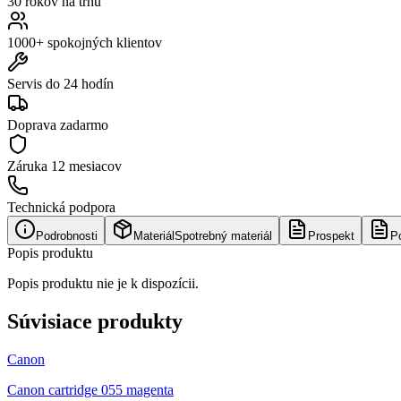
30 rokov na trhu
1000+ spokojných klientov
Servis do 24 hodín
Doprava zadarmo
Záruka
12 mesiacov
Technická podpora
Podrobnosti
Materiál
Spotrebný materiál
Prospekt
P
Popis produktu
Popis produktu nie je k dispozícii.
Súvisiace produkty
Canon
Canon cartridge 055 magenta