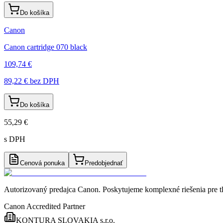
Do košíka
Canon
Canon cartridge 070 black
109,74 €
89,22 €
bez DPH
Do košíka
55,29 €
s DPH
Cenová ponuka
Predobjednať
Autorizovaný predajca Canon
. Poskytujeme komplexné riešenia pre t
Canon Accredited Partner
KONTURA SLOVAKIA s.r.o.