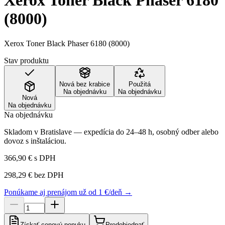
Xerox Toner Black Phaser 6180
(8000)
Xerox Toner Black Phaser 6180 (8000)
Stav produktu
Nová bez krabice
Použitá
Na objednávku
Na objednávku
Nová
Na objednávku
Na objednávku
Skladom v Bratislave — expedícia do 24–48 h, osobný odber alebo
dovoz s inštaláciou.
366,90 €
s DPH
298,29 €
bez DPH
Ponúkame aj prenájom už od 1 €/deň →
Získať cenovú ponuku
Predobjednať