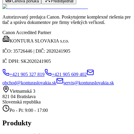
Cenová ponuka
Predobjednať
Autorizovaný predajca Canon
. Poskytujeme komplexné riešenia pre
tlač a správu dokumentov pre firmy všetkých veľkostí.
Canon Accredited Partner
KONTURA SLOVAKIA s.r.o.
IČO:
35726446
| DIČ:
2020241905
IČ DPH:
SK2020241905
+421 905 327 819
+421 905 609 402
obchod@konturaslovakia.sk
servis@konturaslovakia.sk
Vietnamská 3
821 04
Bratislava
Slovenská republika
Po - Pi: 9:00 - 17:00
Produkty