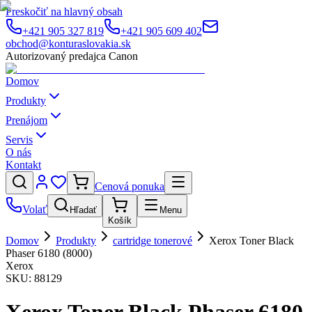
Preskočiť na hlavný obsah
+421 905 327 819
+421 905 609 402
obchod@konturaslovakia.sk
Autorizovaný predajca Canon
Domov
Produkty
Prenájom
Servis
O nás
Kontakt
Cenová ponuka
Volať
Hľadať
Menu
Košík
Domov
Produkty
cartridge tonerové
Xerox Toner Black
Phaser 6180 (8000)
Xerox
SKU:
88129