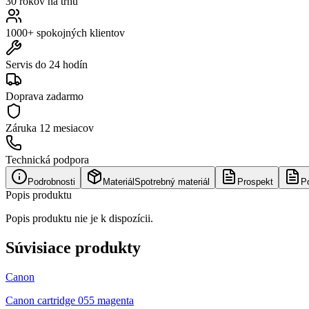
30 rokov na trhu
1000+ spokojných klientov
Servis do 24 hodín
Doprava zadarmo
Záruka
12 mesiacov
Technická podpora
Podrobnosti
Materiál
Spotrebný materiál
Prospekt
P
Popis produktu
Popis produktu nie je k dispozícii.
Súvisiace produkty
Canon
Canon cartridge 055 magenta