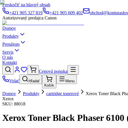
Preskočiť na hlavný obsah
+421 905 327 819
+421 905 609 402
obchod@konturaslov
Autorizovaný predajca Canon
Domov
Produkty
Prenájom
Servis
O nás
Kontakt
Cenová ponuka
Volať
Hľadať
Menu
Košík
Domov
Produkty
cartridge tonerové
Xerox Toner Black Pha
Xerox
SKU:
88018
Xerox Toner Black Phaser 6100 