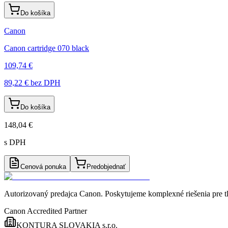
Do košíka
Canon
Canon cartridge 070 black
109,74 €
89,22 €
bez DPH
Do košíka
148,04 €
s DPH
Cenová ponuka
Predobjednať
Autorizovaný predajca Canon
. Poskytujeme komplexné riešenia pre t
Canon Accredited Partner
KONTURA SLOVAKIA s.r.o.