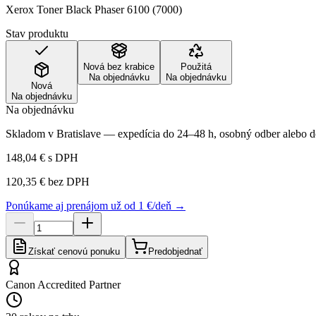
Xerox Toner Black Phaser 6100 (7000)
Stav produktu
Nová bez krabice
Použitá
Na objednávku
Na objednávku
Nová
Na objednávku
Na objednávku
Skladom v Bratislave — expedícia do 24–48 h, osobný odber alebo do
148,04 €
s DPH
120,35 €
bez DPH
Ponúkame aj prenájom už od 1 €/deň →
Získať cenovú ponuku
Predobjednať
Canon Accredited Partner