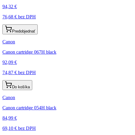
94,32 €
76,68 €
bez DPH
Predobjednať
Canon
Canon cartridge 067H black
92,09 €
74,87 €
bez DPH
Do košíka
Canon
Canon cartridge 054H black
84,99 €
69,10 €
bez DPH