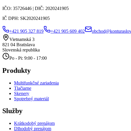
IČO:
35726446
| DIČ:
2020241905
IČ DPH:
SK2020241905
+421 905 327 819
+421 905 609 402
obchod@konturaslov
Vietnamská 3
821 04
Bratislava
Slovenská republika
Po - Pi: 9:00 - 17:00
Produkty
Multifunkčné zariadenia
Tlačiarne
Skenery
Spotrebný materiál
Služby
Krátkodobý prenájom
Dlhodobý prenájom