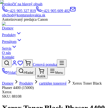
Preskočiť na hlavný obsah
+421 905 327 819
+421 905 609 402
obchod@konturaslovakia.sk
Autorizovaný predajca Canon
Domov
Produkty
Prenájom
Servis
O nás
Kontakt
Cenová ponuka
Volať
Hľadať
Menu
Košík
Domov
Produkty
cartridge tonerové
Xerox Toner Black
Phaser 4400 (15000)
Xerox
SKU:
88108