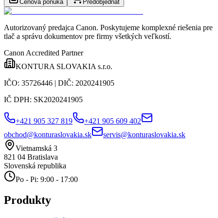
Cenová ponuka
Predobjednať
Autorizovaný predajca Canon
. Poskytujeme komplexné riešenia pre
tlač a správu dokumentov pre firmy všetkých veľkostí.
Canon Accredited Partner
KONTURA SLOVAKIA s.r.o.
IČO:
35726446
| DIČ:
2020241905
IČ DPH:
SK2020241905
+421 905 327 819
+421 905 609 402
obchod@konturaslovakia.sk
servis@konturaslovakia.sk
Vietnamská 3
821 04
Bratislava
Slovenská republika
Po - Pi: 9:00 - 17:00
Produkty