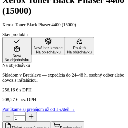
Xerox Toner Black Phaser 4400
(15000)
Xerox Toner Black Phaser 4400 (15000)
Stav produktu
Nová bez krabice
Použitá
Na objednávku
Na objednávku
Nová
Na objednávku
Na objednávku
Skladom v Bratislave — expedícia do 24–48 h, osobný odber alebo
dovoz s inštaláciou.
256,16 €
s DPH
208,27 €
bez DPH
Ponúkame aj prenájom už od 1 €/deň →
Získať cenovú ponuku
Predobjednať