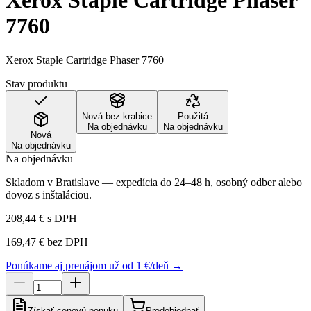
Xerox Staple Cartridge Phaser
7760
Xerox Staple Cartridge Phaser 7760
Stav produktu
Nová bez krabice
Použitá
Na objednávku
Na objednávku
Nová
Na objednávku
Na objednávku
Skladom v Bratislave — expedícia do 24–48 h, osobný odber alebo
dovoz s inštaláciou.
208,44 €
s DPH
169,47 €
bez DPH
Ponúkame aj prenájom už od 1 €/deň →
Získať cenovú ponuku
Predobjednať