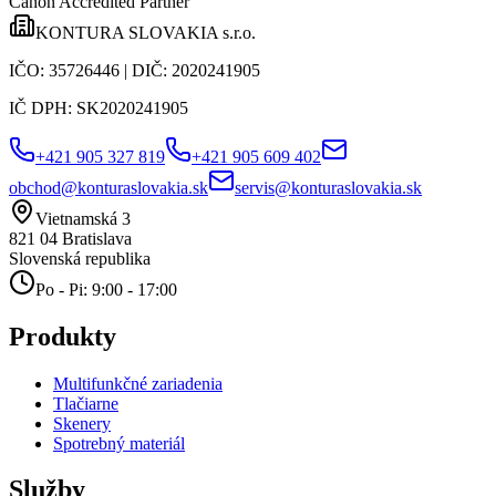
Canon Accredited Partner
KONTURA SLOVAKIA s.r.o.
IČO:
35726446
| DIČ:
2020241905
IČ DPH:
SK2020241905
+421 905 327 819
+421 905 609 402
obchod@konturaslovakia.sk
servis@konturaslovakia.sk
Vietnamská 3
821 04
Bratislava
Slovenská republika
Po - Pi: 9:00 - 17:00
Produkty
Multifunkčné zariadenia
Tlačiarne
Skenery
Spotrebný materiál
Služby