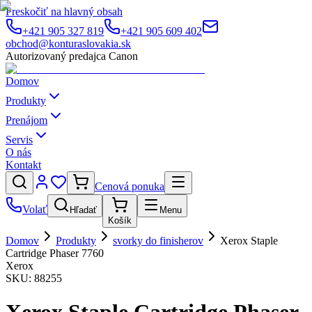
Preskočiť na hlavný obsah
+421 905 327 819
+421 905 609 402
obchod@konturaslovakia.sk
Autorizovaný predajca Canon
Domov
Produkty
Prenájom
Servis
O nás
Kontakt
Cenová ponuka
Volať
Hľadať
Menu
Košík
Domov
Produkty
svorky do finisherov
Xerox Staple
Cartridge Phaser 7760
Xerox
SKU:
88255