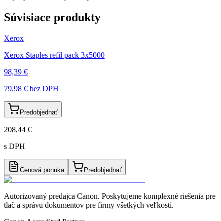
Súvisiace produkty
Xerox
Xerox Staples refil pack 3x5000
98,39 €
79,98 €
bez DPH
Predobjednať
208,44 €
s DPH
Cenová ponuka
Predobjednať
Autorizovaný predajca Canon
. Poskytujeme komplexné riešenia pre
tlač a správu dokumentov pre firmy všetkých veľkostí.