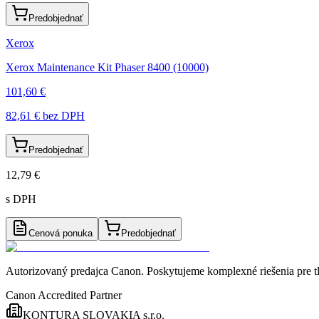
Predobjednať
Xerox
Xerox Maintenance Kit Phaser 8400 (10000)
101,60 €
82,61 €
bez DPH
Predobjednať
12,79 €
s DPH
Cenová ponuka
Predobjednať
Autorizovaný predajca Canon
. Poskytujeme komplexné riešenia pre t
Canon Accredited Partner
KONTURA SLOVAKIA s.r.o.