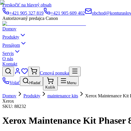
Preskočiť na hlavný obsah
+421 905 327 819
+421 905 609 402
obchod@konturaslov
Autorizovaný predajca Canon
Domov
Produkty
Prenájom
Servis
O nás
Kontakt
Cenová ponuka
Volať
Hľadať
Menu
Košík
Domov
Produkty
maintenance kits
Xerox Maintenance Kit 
Xerox
SKU:
88232
Xerox Maintenance Kit Phaser 