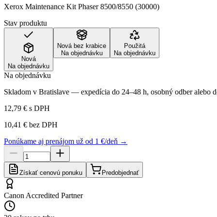
Xerox Maintenance Kit Phaser 8500/8550 (30000)
Stav produktu
Nová bez krabice
Použitá
Na objednávku
Na objednávku
Nová
Na objednávku
Na objednávku
Skladom v Bratislave — expedícia do 24–48 h, osobný odber alebo do
12,79 €
s DPH
10,41 €
bez DPH
Ponúkame aj prenájom už od 1 €/deň →
Získať cenovú ponuku
Predobjednať
Canon Accredited Partner