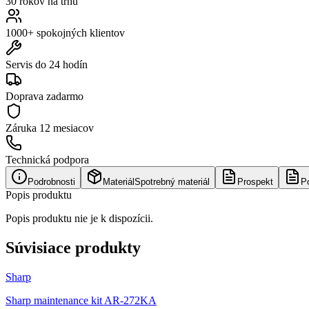
30 rokov na trhu
1000+ spokojných klientov
Servis do 24 hodín
Doprava zadarmo
Záruka
12 mesiacov
Technická podpora
Podrobnosti
Materiál
Spotrebný materiál
Prospekt
P
Popis produktu
Popis produktu nie je k dispozícii.
Súvisiace produkty
Sharp
Sharp maintenance kit AR-272KA