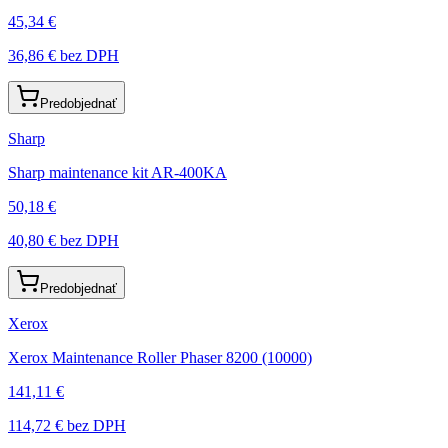
45,34 €
36,86 €
bez DPH
Predobjednať
Sharp
Sharp maintenance kit AR-400KA
50,18 €
40,80 €
bez DPH
Predobjednať
Xerox
Xerox Maintenance Roller Phaser 8200 (10000)
141,11 €
114,72 €
bez DPH