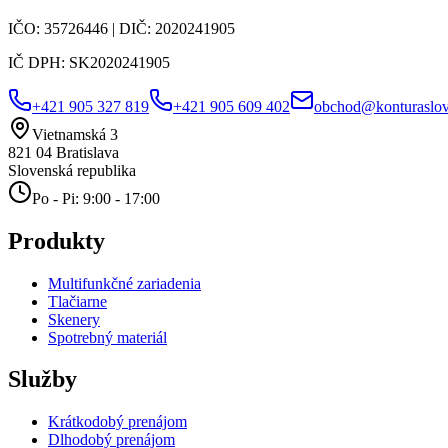
IČO:
35726446
| DIČ:
2020241905
IČ DPH:
SK2020241905
+421 905 327 819
+421 905 609 402
obchod@konturaslov
Vietnamská 3
821 04
Bratislava
Slovenská republika
Po - Pi: 9:00 - 17:00
Produkty
Multifunkčné zariadenia
Tlačiarne
Skenery
Spotrebný materiál
Služby
Krátkodobý prenájom
Dlhodobý prenájom